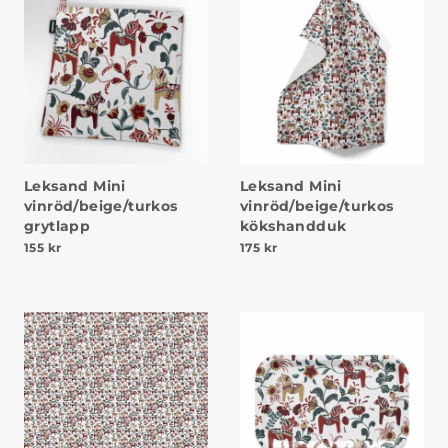
Leksand Mini
Leksand Mini
vinröd/beige/turkos
vinröd/beige/turkos
grytlapp
kökshandduk
155
kr
175
kr