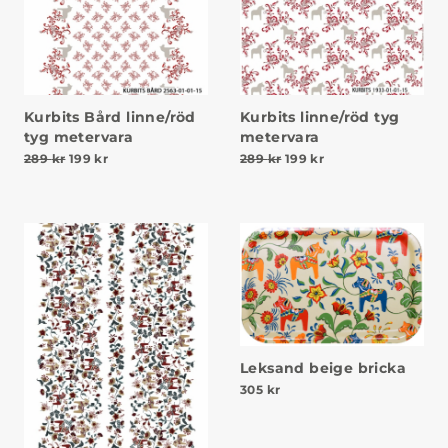
Kurbits Bård linne/röd
Kurbits linne/röd tyg
tyg metervara
metervara
Det ursprungliga priset var: 289 kr.
Det nuvarande priset är: 199 kr.
Det ursprungliga priset v
Det nuvarande prise
289
kr
199
kr
289
kr
199
kr
Leksand beige bricka
305
kr