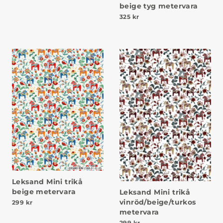
beige tyg metervara
325
kr
Leksand Mini trikå
beige metervara
Leksand Mini trikå
vinröd/beige/turkos
299
kr
metervara
299
kr