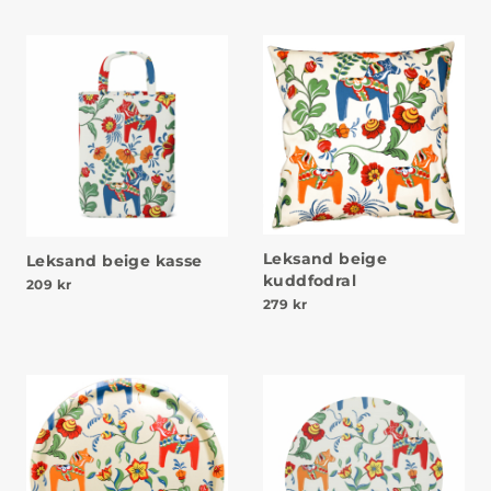
Leksand beige
Leksand beige kasse
kuddfodral
209
kr
279
kr