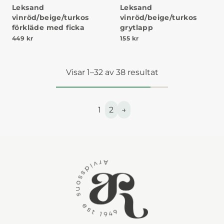
Leksand
Leksand
vinröd/beige/turkos
vinröd/beige/turkos
förkläde med ficka
grytlapp
449
kr
155
kr
Visar 1–32 av 38 resultat
1
2
→