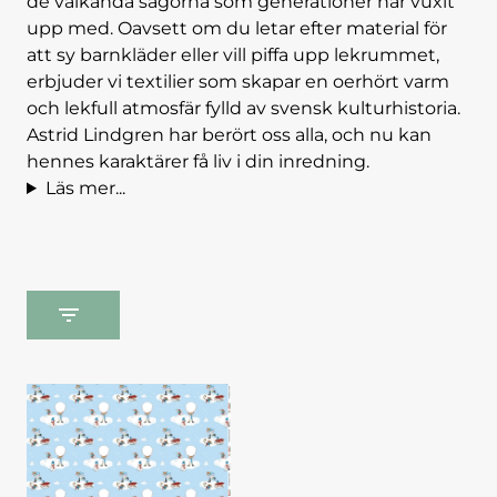
de välkända sagorna som generationer har vuxit
upp med. Oavsett om du letar efter material för
att sy barnkläder eller vill piffa upp lekrummet,
erbjuder vi textilier som skapar en oerhört varm
och lekfull atmosfär fylld av svensk kulturhistoria.
Astrid Lindgren har berört oss alla, och nu kan
hennes karaktärer få liv i din inredning.
Läs mer...