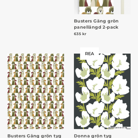
Busters Gäng grön
panellängd 2-pack
635
kr
REA
Busters Gäng grön tyg
Donna grön tyg