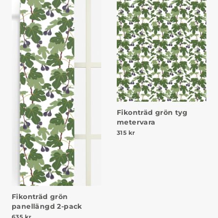
Fikonträd grön tyg
metervara
315
kr
Fikonträd grön
panellängd 2-pack
635
kr