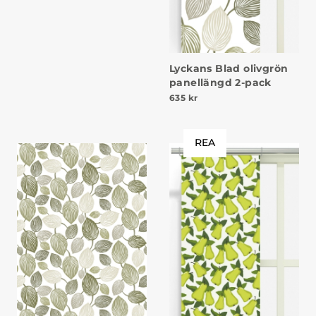
Lyckans Blad olivgrön
panellängd 2-pack
635
kr
REA