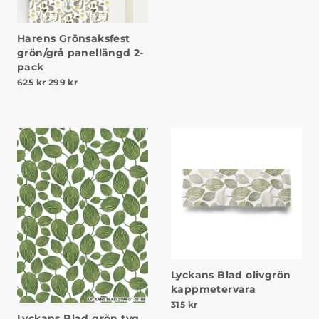
Harens Grönsaksfest
grön/grå panellängd 2-
pack
Det ursprungliga priset var: 625 kr.
Det nuvarande priset är: 299 kr.
625
kr
299
kr
Lyckans Blad olivgrön
kappmetervara
315
kr
Lyckans Blad grön tyg