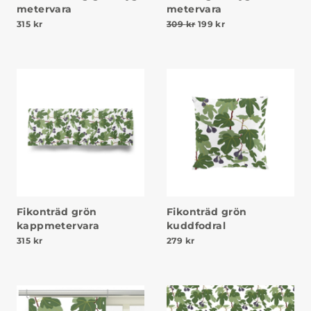
metervara
metervara
Det ursprungliga priset v
Det nuvarande prise
315
kr
309
kr
199
kr
Fikonträd grön
Fikonträd grön
kappmetervara
kuddfodral
315
kr
279
kr