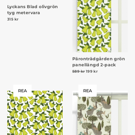
Lyckans Blad olivgrön
tyg metervara
315
kr
Päronträdgården grön
panellängd 2-pack
Det ursprungliga priset v
Det nuvarande prise
589
kr
199
kr
REA
REA