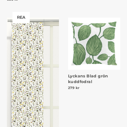
REA
Lyckans Blad grön
kuddfodral
279
kr