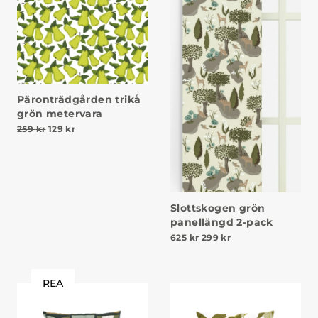
Päronträdgården trikå
grön metervara
Det ursprungliga priset var: 259 kr.
Det nuvarande priset är: 129 kr.
259
kr
129
kr
Slottskogen grön
panellängd 2-pack
Det ursprungliga priset va
Det nuvarande prise
625
kr
299
kr
REA