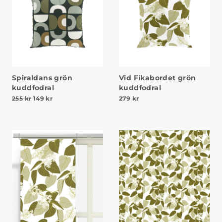
Spiraldans grön
Vid Fikabordet grön
kuddfodral
kuddfodral
Det ursprungliga priset var: 255 kr.
Det nuvarande priset är: 149 kr.
255
kr
149
kr
279
kr