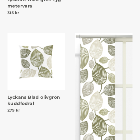
metervara
315
kr
Lyckans Blad olivgrön
kuddfodral
279
kr