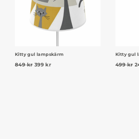
Kitty gul lampskärm
Kitty gul
Det ursprungliga priset var: 849 kr.
Det nuvarande priset är: 399 kr.
D
849
kr
399
kr
499
kr
2