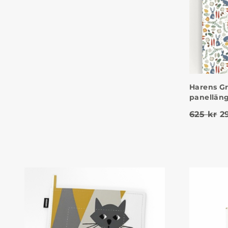
Harens Gr
panellän
D
625
kr
2