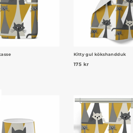
kasse
Kitty gul kökshandduk
175
kr