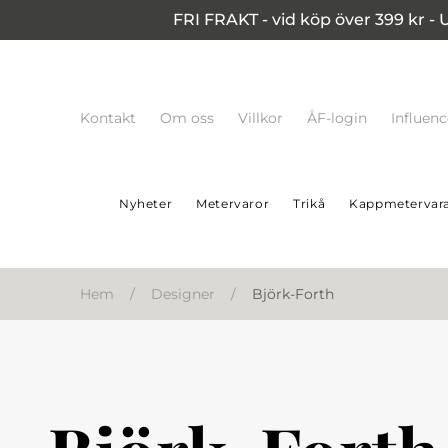
FRI FRAKT - vid köp över 399 kr - 
Kontakt
Om oss
Villkor
ÅF-login
Influen
Nyheter
Metervaror
Trikå
Kappmetervar
Hem
/
Designer
/
Björk-Forth