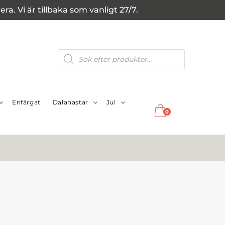
a. Vi är tillbaka som vanligt 27/7.
Produktsökning
Enfärgat
Dalahästar
Jul
0