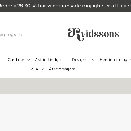
Under v.28-30 så har vi begränsade möjligheter att leverer
cerprogram
a
Gardiner
Astrid Lindgren
Designer
Heminredning
REA
Återforsäljare