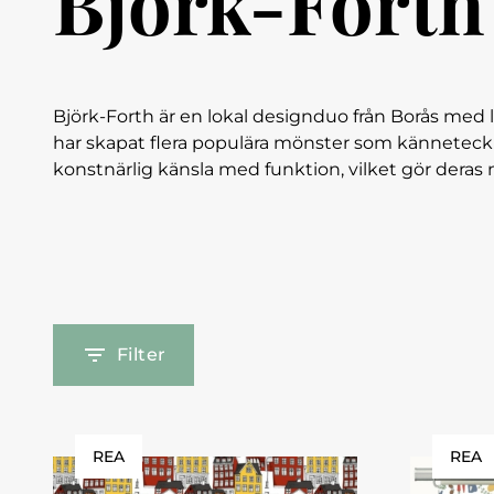
Björk-Forth
Björk-Forth är en lokal designduo från Borås med
har skapat flera populära mönster som känneteckn
konstnärlig känsla med funktion, vilket gör deras 
Filter
REA
REA