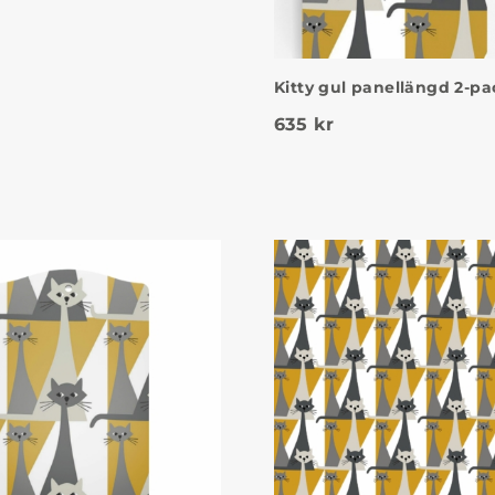
Kitty gul panellängd 2-pa
635
kr