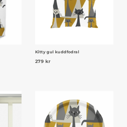
Kitty gul kuddfodral
279
kr