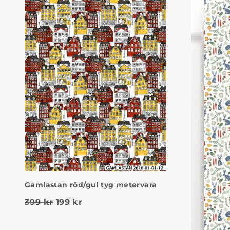
Gamlastan röd/gul tyg metervara
Det ursprungliga priset var: 309 kr.
Det nuvarande priset är: 199 kr.
309
kr
199
kr