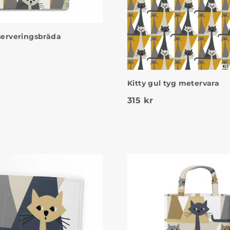
 serveringsbräda
Kitty gul tyg metervara
315
kr