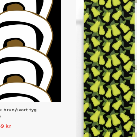
ck brun/svart tyg
a
49
kr