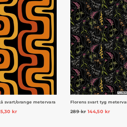
kå svart/orange metervara
Florens svart tyg meterva
95,30
kr
289
kr
144,50
kr