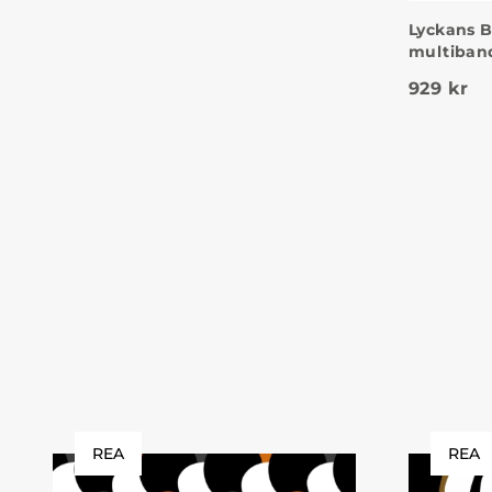
Lyckans Bl
multiban
929
kr
REA
REA