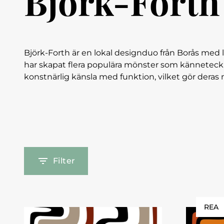
Björk-Forth
Björk-Forth är en lokal designduo från Borås med
har skapat flera populära mönster som känneteckn
konstnärlig känsla med funktion, vilket gör deras 
Filter
REA