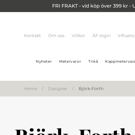
FRI FRAKT - vid köp över 399 kr - 
Kontakt
Om oss
Villkor
ÅF-login
Influen
Nyheter
Metervaror
Trikå
Kappmetervar
Home
/
Designer
/
Björk-Forth