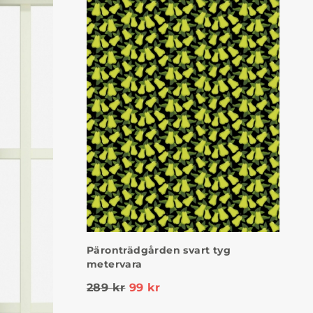
Päronträdgården svart tyg
metervara
289
kr
99
kr