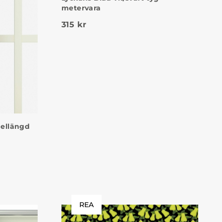
metervara
315
kr
nellängd
REA