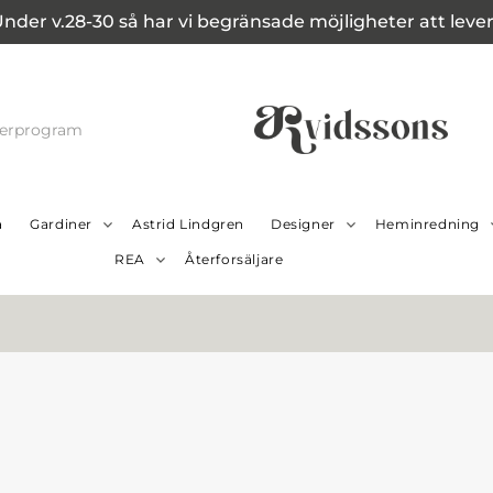
Under v.28-30 så har vi begränsade möjligheter att leverer
cerprogram
a
Gardiner
Astrid Lindgren
Designer
Heminredning
REA
Återforsäljare