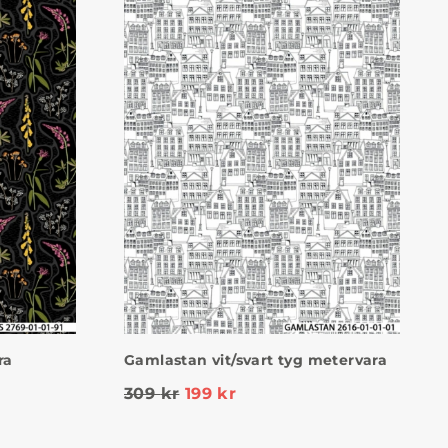
ra
Gamlastan vit/svart tyg metervara
309
kr
199
kr