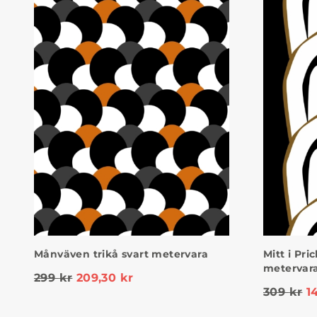
Månväven trikå svart metervara
Mitt i Pri
metervar
299
kr
209,30
kr
309
kr
1