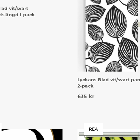
ad vit/svart
dslängd 1-pack
Lyckans Blad vit/svart pa
2-pack
635
kr
REA