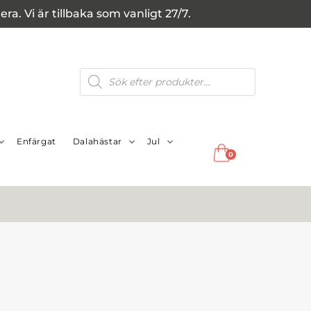
a. Vi är tillbaka som vanligt 27/7.
Produktsökning
Enfärgat
Dalahästar
Jul
0