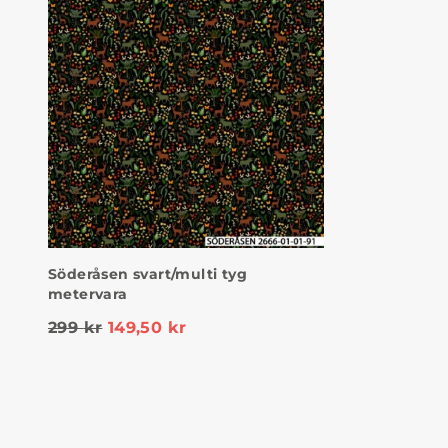
Söderåsen svart/multi tyg
metervara
299
kr
149,50
kr