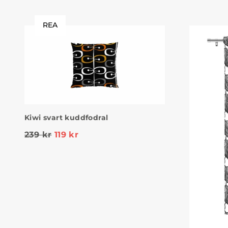
REA
Kiwi svart kuddfodral
239
kr
119
kr