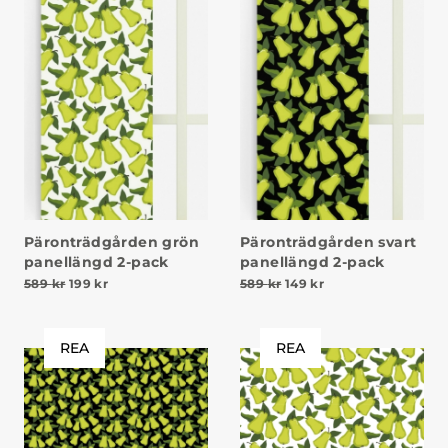
Päronträdgården grön
Päronträdgården svart
panellängd 2-pack
panellängd 2-pack
Det ursprungliga priset var: 589 kr.
Det nuvarande priset är: 199 kr.
Det ursprungliga priset v
Det nuvarande prise
589
kr
199
kr
589
kr
149
kr
REA
REA