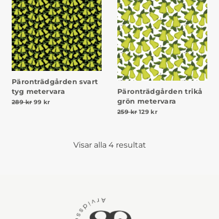
Päronträdgården svart
Päronträdgården trikå
tyg metervara
grön metervara
Det ursprungliga priset var: 289 kr.
Det nuvarande priset är: 99 kr.
289
kr
99
kr
Det ursprungliga priset va
Det nuvarande prise
259
kr
129
kr
Visar alla 4 resultat