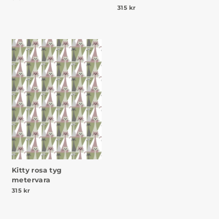
315
kr
Kitty rosa tyg
metervara
315
kr