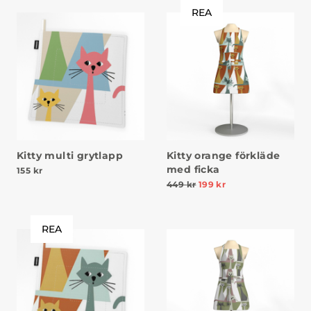
REA
Kitty multi grytlapp
Kitty orange förkläde
med ficka
155
kr
449
kr
199
kr
REA