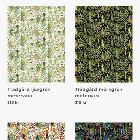
Trädgård ljusgrön
Trädgård mörkgrön
metervara
metervara
315
kr
315
kr