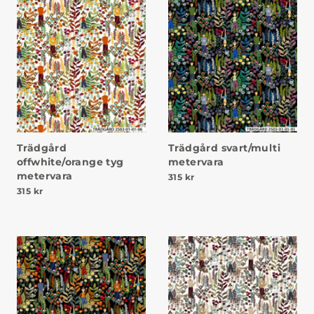
Trädgård
Trädgård svart/multi
offwhite/orange tyg
metervara
metervara
315
kr
315
kr