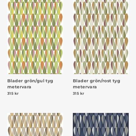
Blader grön/gul tyg
Blader grön/rost tyg
metervara
metervara
315
kr
315
kr