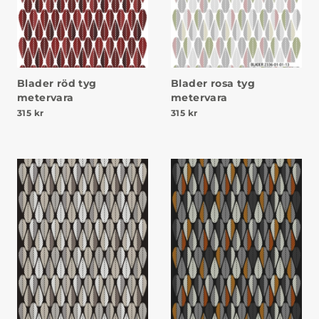
Blader röd tyg
Blader rosa tyg
metervara
metervara
315
kr
315
kr