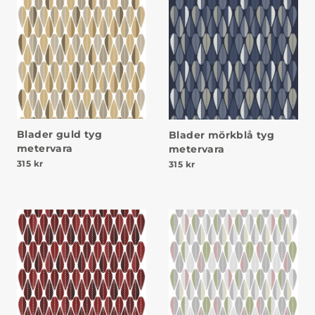
Blader guld tyg
Blader mörkblå tyg
metervara
metervara
315
kr
315
kr