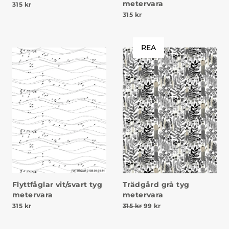
metervara
315
kr
315
kr
REA
Flyttfåglar vit/svart tyg
Trädgård grå tyg
metervara
metervara
Det ursprungliga priset va
Det nuvarande priset
315
kr
315
kr
99
kr