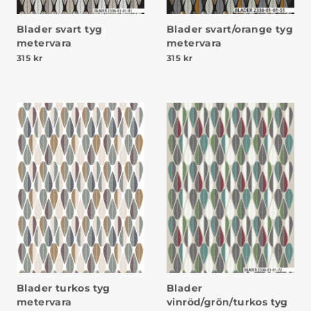
Blader svart tyg
Blader svart/orange tyg
metervara
metervara
315
kr
315
kr
Blader turkos tyg
Blader
metervara
vinröd/grön/turkos tyg