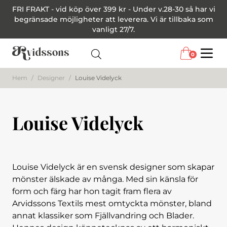
FRI FRAKT - vid köp över 399 kr - Under v.28-30 så har vi
begränsade möjligheter att leverera. Vi är tillbaka som
vanligt 27/7.
0
Menu
Hem
/
Designer
/
Louise Videlyck
Louise Videlyck
Louise Videlyck är en svensk designer som skapar
mönster älskade av många. Med sin känsla för
form och färg har hon tagit fram flera av
Arvidssons Textils mest omtyckta mönster, bland
annat klassiker som Fjällvandring och Blader.