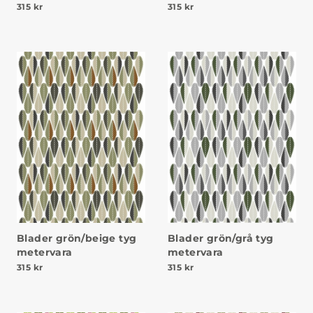
315
kr
315
kr
Blader grön/beige tyg
Blader grön/grå tyg
metervara
metervara
315
kr
315
kr