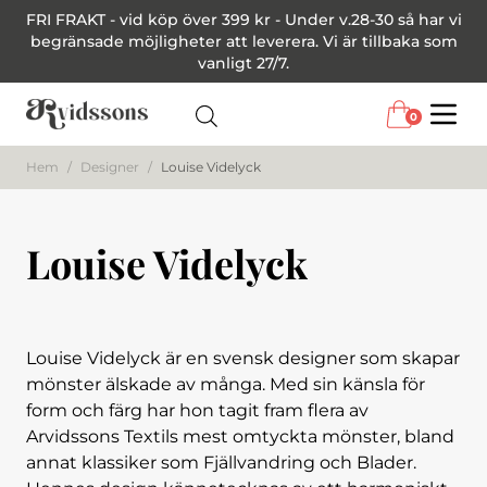
FRI FRAKT - vid köp över 399 kr - Under v.28-30 så har vi
begränsade möjligheter att leverera. Vi är tillbaka som
vanligt 27/7.
0
Menu
Hem
/
Designer
/
Louise Videlyck
Louise Videlyck
Louise Videlyck är en svensk designer som skapar
mönster älskade av många. Med sin känsla för
form och färg har hon tagit fram flera av
Arvidssons Textils mest omtyckta mönster, bland
annat klassiker som Fjällvandring och Blader.