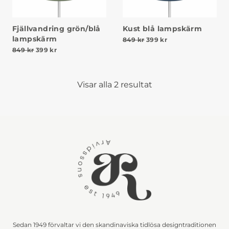
Fjällvandring grön/blå
Kust blå lampskärm
lampskärm
Det ursprungliga priset v
Det nuvarande pris
849
kr
399
kr
Det ursprungliga priset var: 849 kr.
Det nuvarande priset är: 399 kr.
849
kr
399
kr
Visar alla 2 resultat
Sedan 1949 förvaltar vi den skandinaviska tidlösa designtraditionen