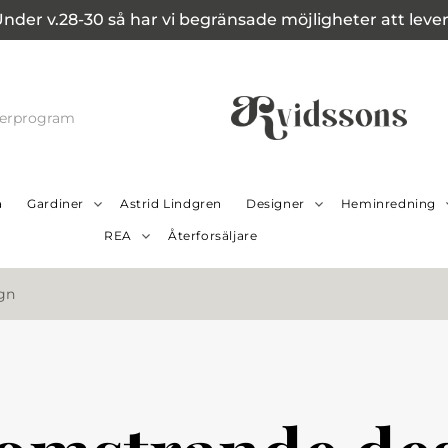
Under v.28-30 så har vi begränsade möjligheter att leverer
cerprogram
a
Gardiner
Astrid Lindgren
Designer
Heminredning
REA
Återforsäljare
gn