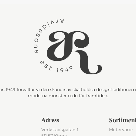
n 1949 förvaltar vi den skandinaviska tidlösa designtraditione
moderna mönster redo för framtiden.
Sortimen
Adress
Verkstadsgatan 1
Metervaror
511 57 Kinna