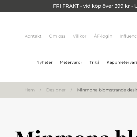
FRI FRAKT - vid köp över 399 kr - 
Kontakt
Om oss
Villkor
ÅF-login
Influen
Nyheter
Metervaror
Trikå
Kappmetervar
Hem
/
Designer
/
Minmona blomstrande desi