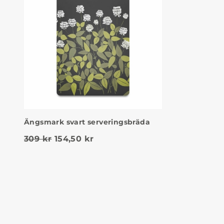
Ängsmark svart serveringsbräda
Det ursprungliga priset var: 309 kr.
Det nuvarande priset är: 154,5
309
kr
154,50
kr