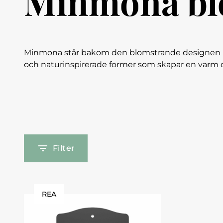
Minmona bl
Minmona står bakom den blomstrande designen med t
och naturinspirerade former som skapar en varm o
Filter
REA