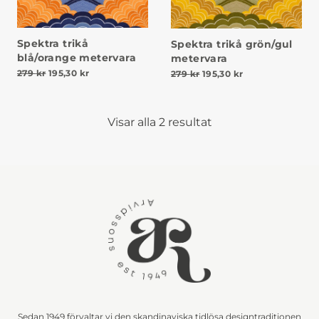
Spektra trikå
Spektra trikå grön/gul
blå/orange metervara
metervara
Det ursprungliga priset var: 279 kr.
Det nuvarande priset är: 195,30 kr.
Det ursprungliga priset va
Det nuvarande pr
279
kr
195,30
kr
279
kr
195,30
kr
Visar alla 2 resultat
Sedan 1949 förvaltar vi den skandinaviska tidlösa designtraditionen