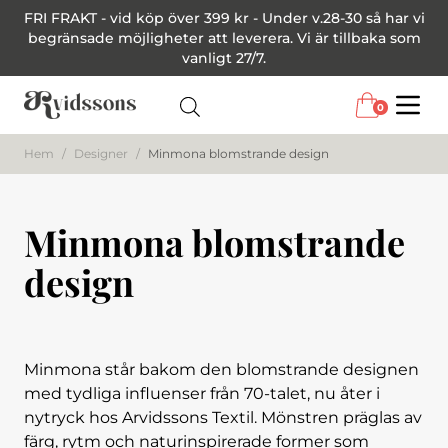
FRI FRAKT - vid köp över 399 kr - Under v.28-30 så har vi
begränsade möjligheter att leverera. Vi är tillbaka som
vanligt 27/7.
0
Menu
Hem
/
Designer
/
Minmona blomstrande design
Minmona blomstrande
design
Minmona står bakom den blomstrande designen
med tydliga influenser från 70-talet, nu åter i
nytryck hos Arvidssons Textil. Mönstren präglas av
färg, rytm och naturinspirerade former som