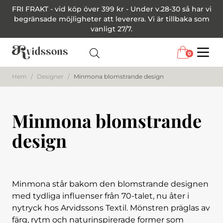
FRI FRAKT - vid köp över 399 kr - Under v.28-30 så har vi
begränsade möjligheter att leverera. Vi är tillbaka som
vanligt 27/7.
0
Menu
Hem
/
Designer
/
Minmona blomstrande design
Minmona blomstrande
design
Minmona står bakom den blomstrande designen
med tydliga influenser från 70-talet, nu åter i
nytryck hos Arvidssons Textil. Mönstren präglas av
färg, rytm och naturinspirerade former som