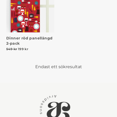
Dinner röd panellängd
2-pack
Det ursprungliga priset var: 549 kr.
Det nuvarande priset är: 199 kr.
549
kr
199
kr
Endast ett sökresultat