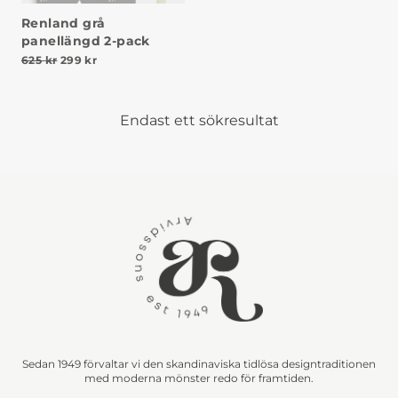
Renland grå
panellängd 2-pack
Det ursprungliga priset var: 625 kr.
Det nuvarande priset är: 299 kr.
625
kr
299
kr
Endast ett sökresultat
Sedan 1949 förvaltar vi den skandinaviska tidlösa designtraditionen
med moderna mönster redo för framtiden.