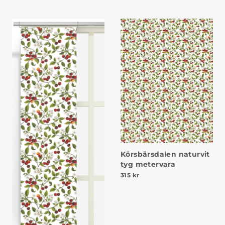
Körsbärsdalen naturvit
tyg metervara
315
kr