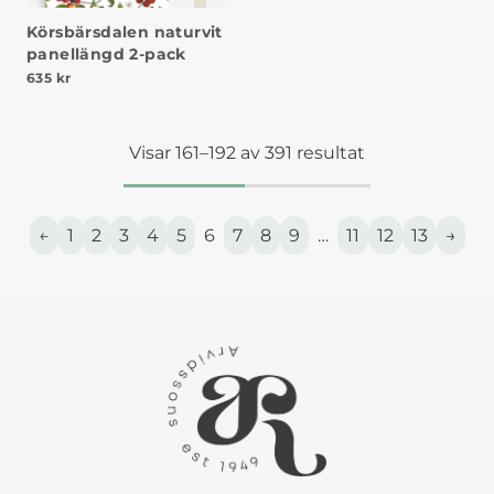
Körsbärsdalen naturvit
panellängd 2-pack
635
kr
Visar 161–192 av 391 resultat
←
1
2
3
4
5
6
7
8
9
…
11
12
13
→