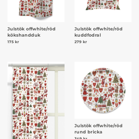
Julstök offwhite/röd
Julstök offwhite/röd
kökshandduk
kuddfodral
175
kr
279
kr
Julstök offwhite/röd
rund bricka
349
kr