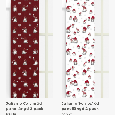
Julian o Co vinröd
Julian offwhite/röd
panellängd 2-pack
panellängd 2-pack
635
kr
635
kr