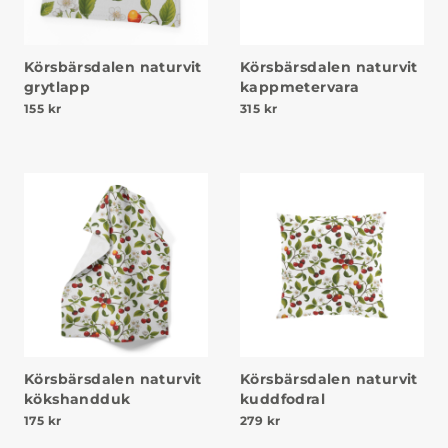
Körsbärsdalen naturvit
Körsbärsdalen naturvit
grytlapp
kappmetervara
155
kr
315
kr
Körsbärsdalen naturvit
Körsbärsdalen naturvit
kökshandduk
kuddfodral
175
kr
279
kr