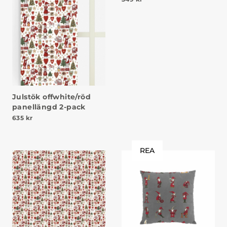
Julstök offwhite/röd
panellängd 2-pack
635
kr
REA