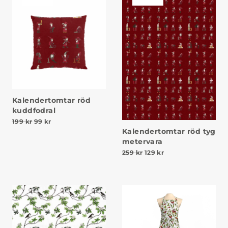
Kalendertomtar röd
kuddfodral
Det ursprungliga priset var: 199 kr.
Det nuvarande priset är: 99 kr.
199
kr
99
kr
Kalendertomtar röd tyg
metervara
Det ursprungliga priset va
Det nuvarande prise
259
kr
129
kr