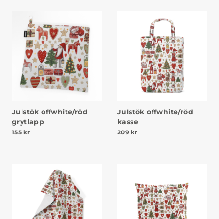
Julstök offwhite/röd
Julstök offwhite/röd
grytlapp
kasse
155
kr
209
kr