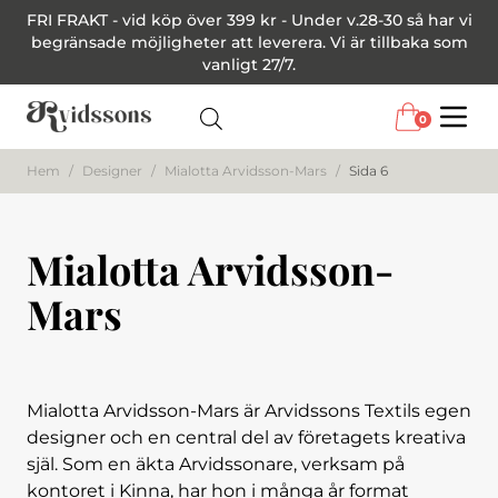
FRI FRAKT - vid köp över 399 kr - Under v.28-30 så har vi
begränsade möjligheter att leverera. Vi är tillbaka som
vanligt 27/7.
0
Menu
Hem
/
Designer
/
Mialotta Arvidsson-Mars
/
Sida 6
Mialotta Arvidsson-
Mars
Mialotta Arvidsson-Mars är Arvidssons Textils egen
designer och en central del av företagets kreativa
själ. Som en äkta Arvidssonare, verksam på
kontoret i Kinna, har hon i många år format