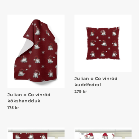
Julian o Co vinröd
kuddfodral
279
kr
Julian o Co vinröd
kökshandduk
175
kr