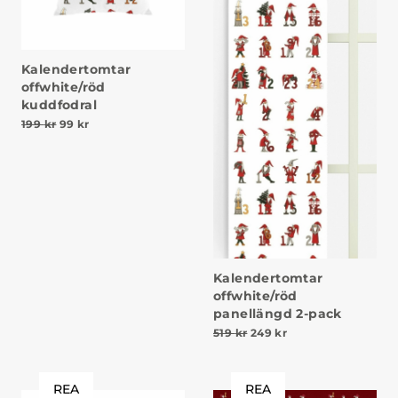
Kalendertomtar
offwhite/röd
kuddfodral
Det ursprungliga priset var: 199 kr.
Det nuvarande priset är: 99 kr.
199
kr
99
kr
Kalendertomtar
offwhite/röd
panellängd 2-pack
Det ursprungliga priset va
Det nuvarande prise
519
kr
249
kr
REA
REA