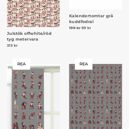
Kalendertomtar grå
kuddfodral
Det ursprungliga priset va
Det nuvarande priset
199
kr
99
kr
Julstök offwhite/röd
tyg metervara
315
kr
REA
REA