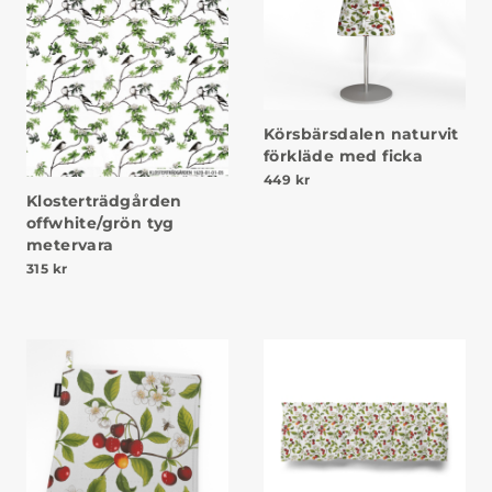
Körsbärsdalen naturvit
förkläde med ficka
449
kr
Klosterträdgården
offwhite/grön tyg
metervara
315
kr