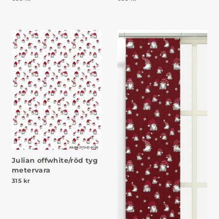
Julian offwhite/röd tyg
metervara
315
kr