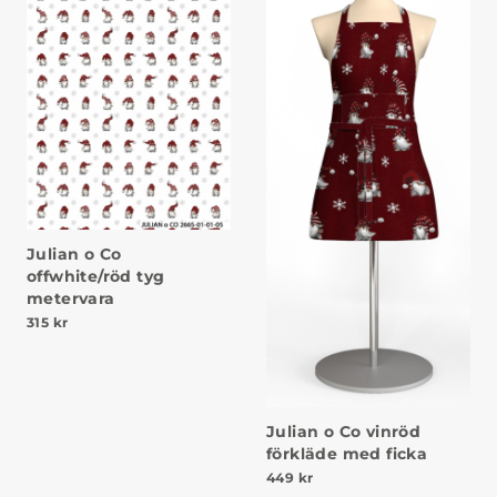
Julian o Co
offwhite/röd tyg
metervara
315
kr
Julian o Co vinröd
förkläde med ficka
449
kr