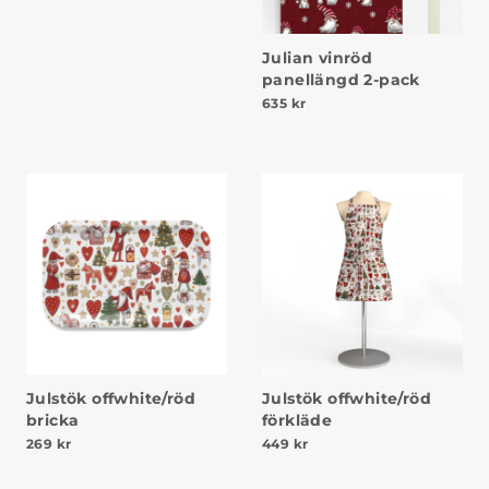
Julian vinröd
panellängd 2-pack
635
kr
Julstök offwhite/röd
Julstök offwhite/röd
bricka
förkläde
269
kr
449
kr