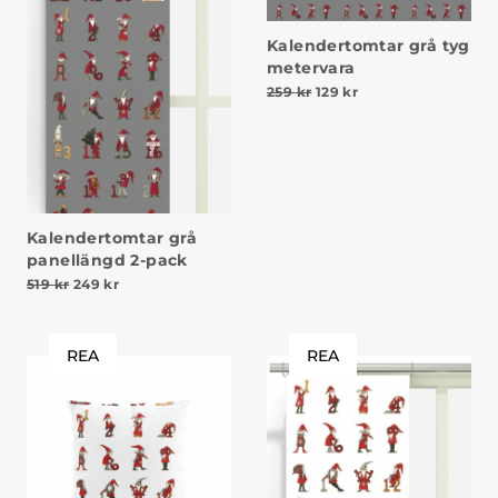
Kalendertomtar grå tyg
metervara
Det ursprungliga priset va
Det nuvarande prise
259
kr
129
kr
Kalendertomtar grå
panellängd 2-pack
Det ursprungliga priset var: 519 kr.
Det nuvarande priset är: 249 kr.
519
kr
249
kr
REA
REA