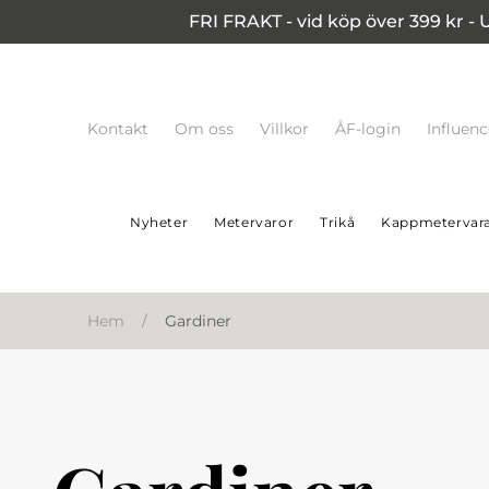
FRI FRAKT - vid köp över 399 kr - 
Kontakt
Om oss
Villkor
ÅF-login
Influen
Nyheter
Metervaror
Trikå
Kappmetervar
Hem
/
Gardiner