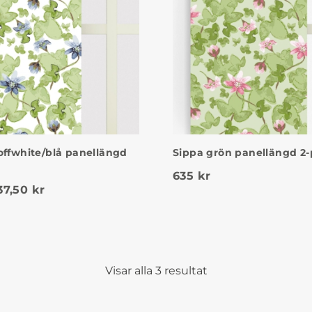
Sippa grön panellängd 2
offwhite/blå panellängd
635
kr
50 kr.
et ursprungliga priset var: 625 kr.
Det nuvarande priset är: 437,50 kr.
37,50
kr
Visar alla 3 resultat