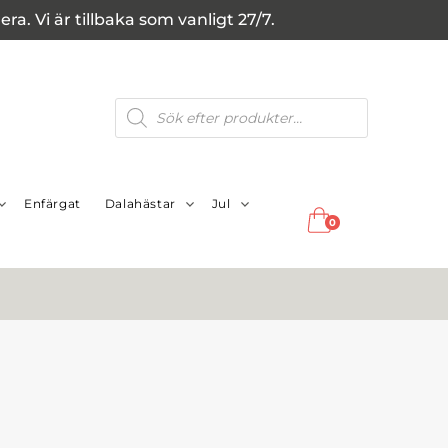
a. Vi är tillbaka som vanligt 27/7.
Produktsökning
Enfärgat
Dalahästar
Jul
0