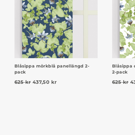
Blåsippa mörkblå panellängd 2-
Blåsippa 
pack
2-pack
Det ursprungliga priset var: 625 kr.
Det nuvarande priset är: 437,
D
625
kr
437,50
kr
625
kr
4