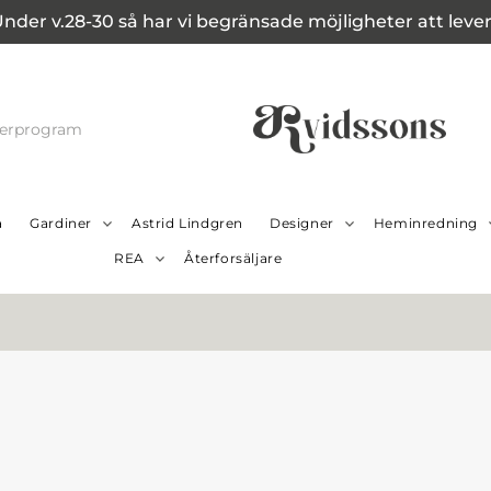
Under v.28-30 så har vi begränsade möjligheter att leverer
cerprogram
a
Gardiner
Astrid Lindgren
Designer
Heminredning
REA
Återforsäljare