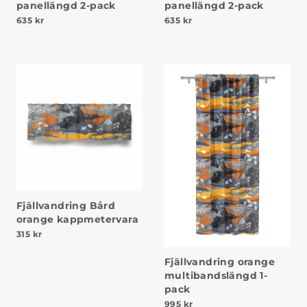
panellängd 2-pack
panellängd 2-pack
635
kr
635
kr
Fjällvandring Bård
orange kappmetervara
315
kr
Fjällvandring orange
multibandslängd 1-
pack
995
kr