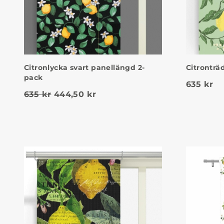
Citronlycka svart panellängd 2-
Citronträ
pack
635
kr
Det ursprungliga priset var: 635 kr.
Det nuvarande priset är: 444,
635
kr
444,50
kr