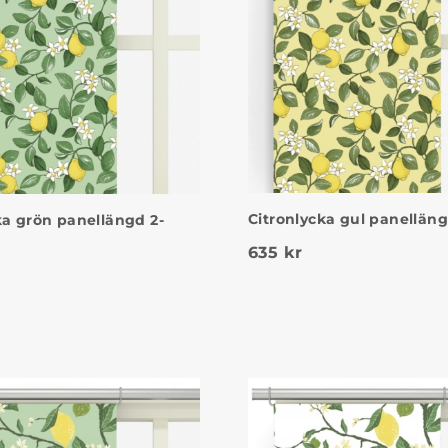
Citronlycka gul panellän
ka grön panellängd 2-
635
kr