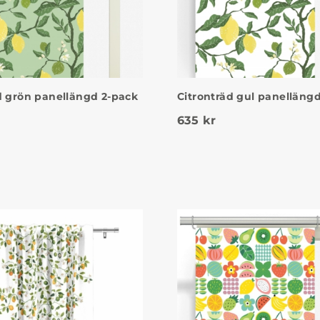
d grön panellängd 2-pack
Citronträd gul panelläng
635
kr
50 kr.