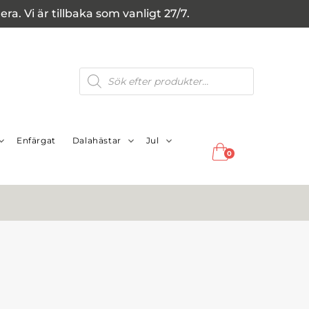
a. Vi är tillbaka som vanligt 27/7.
Produktsökning
Enfärgat
Dalahästar
Jul
0