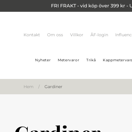
FRI FRAKT - vid köp över 399 kr - 
Kontakt
Om oss
Villkor
ÅF-login
Influen
Nyheter
Metervaror
Trikå
Kappmetervar
Hem
/
Gardiner