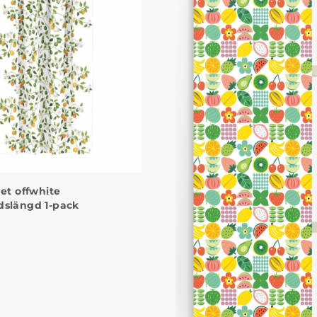
det offwhite
dslängd 1-pack