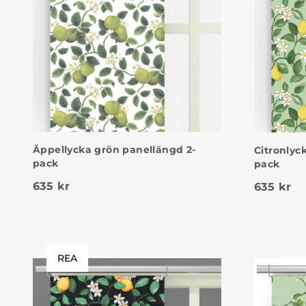
Äppellycka grön panellängd 2-
Citronlyc
pack
pack
635
kr
635
kr
REA