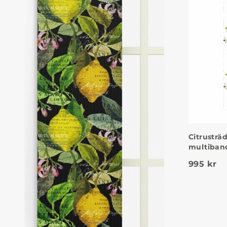
Citrusträ
multiban
995
kr