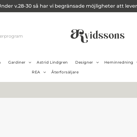
Under v.28-30 så har vi begränsade möjligheter att leverer
cerprogram
a
Gardiner
Astrid Lindgren
Designer
Heminredning
REA
Återforsäljare