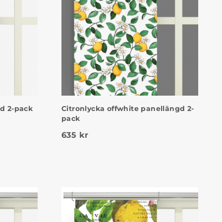
gd 2-pack
Citronlycka offwhite panellängd 2-
pack
635
kr