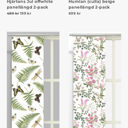
Hjärtans Jul offwhite
Humlan (culla) beige
panellängd 2-pack
panellängd 2-pack
Det ursprungliga priset var: 489 kr.
Det nuvarande priset är: 199 kr.
489
kr
199
kr
699
kr