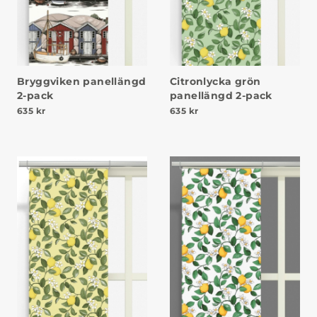
Bryggviken panellängd
Citronlycka grön
2-pack
panellängd 2-pack
635
kr
635
kr