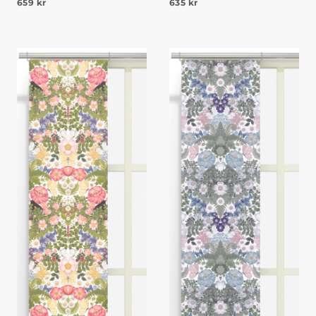
659
kr
635
kr