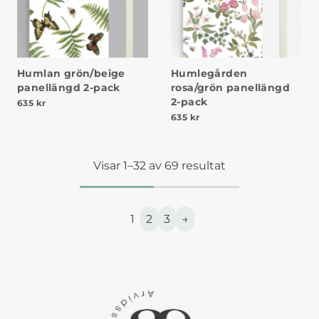
Humlan grön/beige
Humlegården
panellängd 2-pack
rosa/grön panellängd
2-pack
635
kr
635
kr
Visar 1–32 av 69 resultat
1
2
3
→