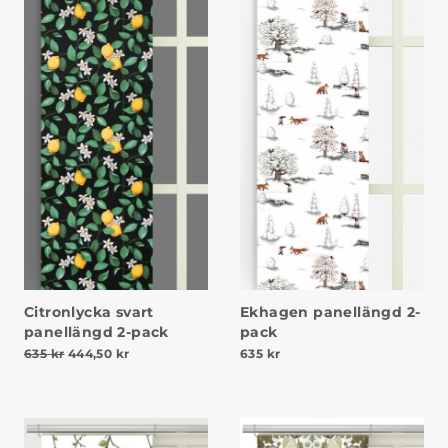
Citronlycka svart
Ekhagen panellängd 2-
panellängd 2-pack
pack
Det ursprungliga priset var: 635 kr.
Det nuvarande priset är: 444,50 kr.
635
kr
444,50
kr
635
kr