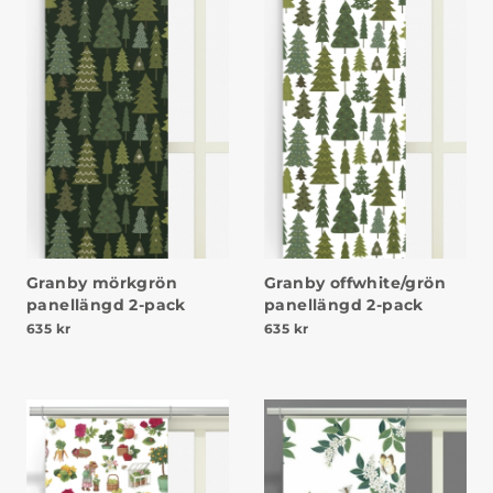
Granby mörkgrön
Granby offwhite/grön
panellängd 2-pack
panellängd 2-pack
635
kr
635
kr