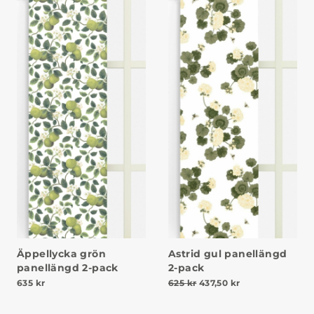
Äppellycka grön
Astrid gul panellängd
panellängd 2-pack
2-pack
Det ursprungliga priset va
Det nuvarande pr
635
kr
625
kr
437,50
kr