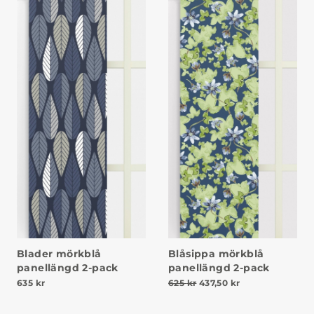
Blader mörkblå
Blåsippa mörkblå
panellängd 2-pack
panellängd 2-pack
Det ursprungliga priset va
Det nuvarande pr
635
kr
625
kr
437,50
kr