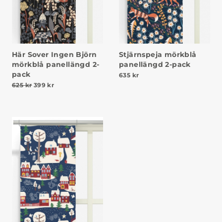
Här Sover Ingen Björn
Stjärnspeja mörkblå
mörkblå panellängd 2-
panellängd 2-pack
pack
635
kr
Det ursprungliga priset var: 625 kr.
Det nuvarande priset är: 399 kr.
625
kr
399
kr