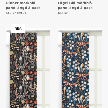
Dinner mörkblå
Fågel Blå mörkblå
panellängd 2-pack
panellängd 2-pack
Det ursprungliga priset var: 549 kr.
Det nuvarande priset är: 199 kr.
549
kr
199
kr
635
kr
REA