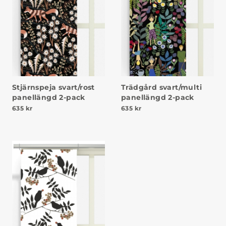
Stjärnspeja svart/rost
Trädgård svart/multi
panellängd 2-pack
panellängd 2-pack
635
kr
635
kr