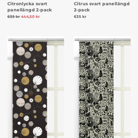
Citronlycka svart
Citrus svart panellängd
panellängd 2-pack
2-pack
635
kr
444,50
kr
635
kr