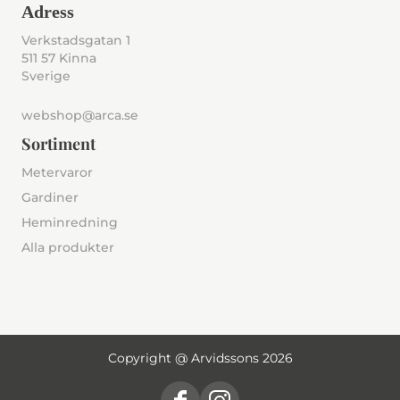
Adress
Verkstadsgatan 1
511 57 Kinna
Sverige
webshop@arca.se
Sortiment
Metervaror
Gardiner
Heminredning
Alla produkter
Copyright @ Arvidssons 2026