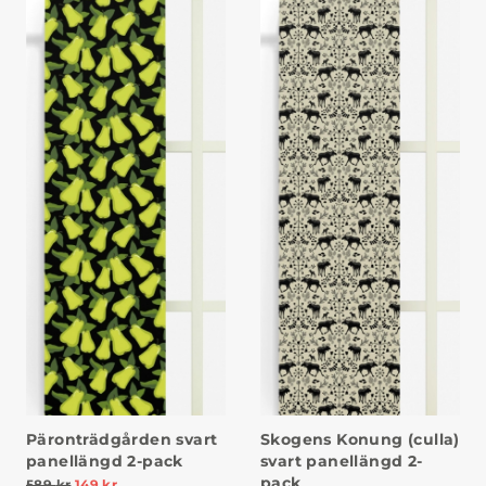
Skogens Konung (culla)
Päronträdgården svart
svart panellängd 2-
panellängd 2-pack
pack
589
kr
149
kr