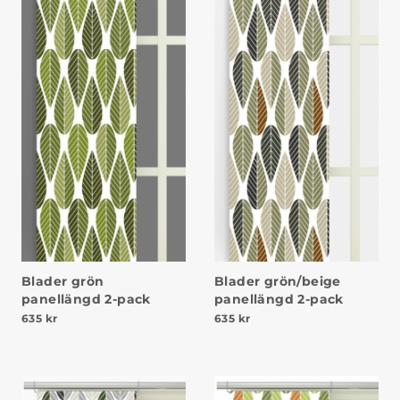
Blader grön
Blader grön/beige
panellängd 2-pack
panellängd 2-pack
635
kr
635
kr