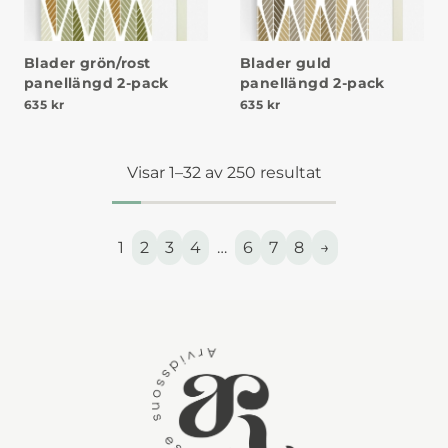
Blader grön/rost
Blader guld
panellängd 2-pack
panellängd 2-pack
635
kr
635
kr
Visar 1–32 av 250 resultat
1
2
3
4
…
6
7
8
→