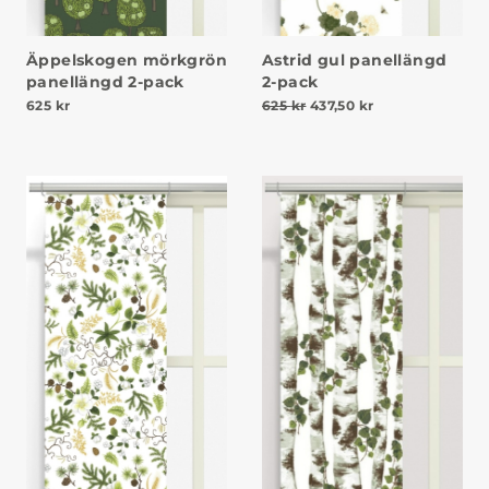
Äppelskogen mörkgrön
Astrid gul panellängd
panellängd 2-pack
2-pack
Det ursprungliga priset va
Det nuvarande pr
625
kr
625
kr
437,50
kr