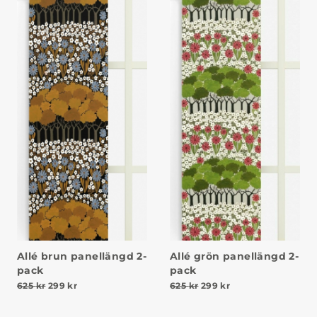
Allé brun panellängd 2-
Allé grön panellängd 2-
pack
pack
Det ursprungliga priset var: 625 kr.
Det nuvarande priset är: 299 kr.
Det ursprungliga priset va
Det nuvarande prise
625
kr
299
kr
625
kr
299
kr