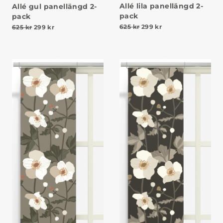
Allé lila panellängd 2-
Allé gul panellängd 2-
pack
pack
Det ursprungliga priset va
Det nuvarande prise
Det ursprungliga priset var: 625 kr.
Det nuvarande priset är: 299 kr.
625
kr
299
kr
625
kr
299
kr