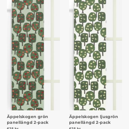
Äppelskogen grön
Äppelskogen ljusgrön
panellängd 2-pack
panellängd 2-pack
625
kr
625
kr