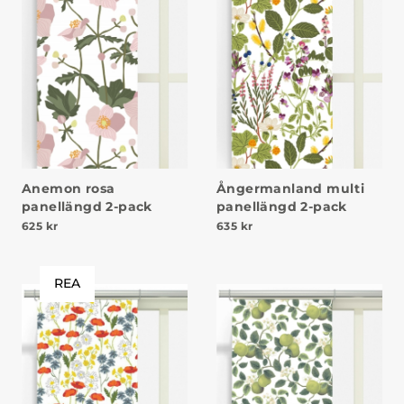
Anemon rosa
Ångermanland multi
panellängd 2-pack
panellängd 2-pack
625
kr
635
kr
REA