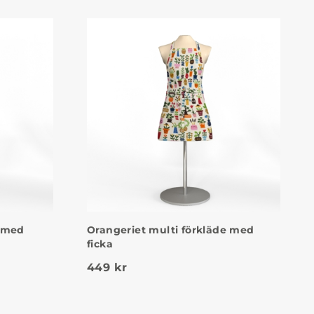
e med
Orangeriet multi förkläde med
ficka
449
kr