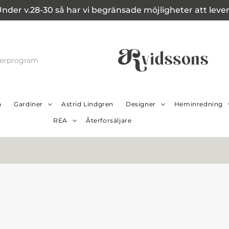
Under v.28-30 så har vi begränsade möjligheter att leverer
cerprogram
a
Gardiner
Astrid Lindgren
Designer
Heminredning
REA
Återforsäljare