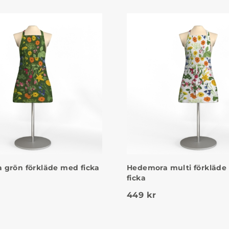
 grön förkläde med ficka
Hedemora multi förkläd
ficka
449
kr