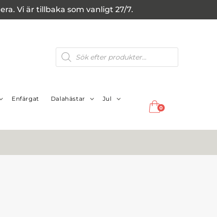
a. Vi är tillbaka som vanligt 27/7.
Produktsökning
Enfärgat
Dalahästar
Jul
0