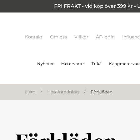
FRI FRAKT - vid köp över 399 kr - 
Kontakt
Om oss
Villkor
ÅF-login
Influen
Nyheter
Metervaror
Trikå
Kappmetervar
Hem
/
Heminredning
/
Förkläden