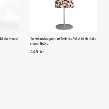
rkläde med
Tomteskogen offwhite/röd förkläde
med ficka
a priset var: 449 kr.
ande priset är: 299 kr.
449
kr