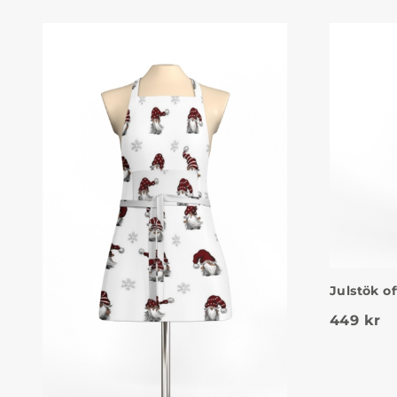
Julstök o
449
kr