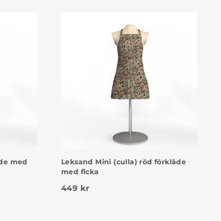
äde med
Leksand Mini (culla) röd förkläde
med ficka
449
kr