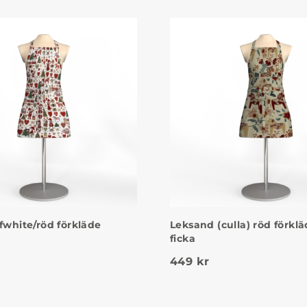
ffwhite/röd förkläde
Leksand (culla) röd förkl
ficka
449
kr