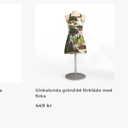
ka
Ginkalunda grön/röd förkläde med
ficka
449
kr