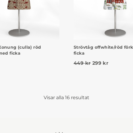
onung (culla) röd
Strövtåg offwhite/röd fö
med ficka
ficka
Det ursprunglig
Det nuvar
449
kr
299
kr
Visar alla 16 resultat