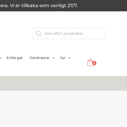
a. Vi är tillbaka som vanligt 27/7.
Produktsökning
Enfärgat
Dalahästar
Jul
0