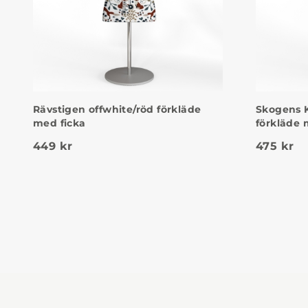
Rävstigen offwhite/röd förkläde
Skogens K
med ficka
förkläde 
449
kr
475
kr