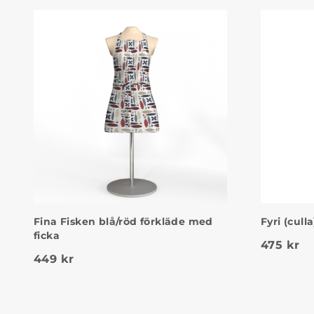
Fina Fisken blå/röd förkläde med
Fyri (cull
ficka
475
kr
449
kr