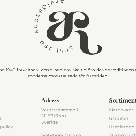
n 1949 förvaltar vi den skandinaviska tidlösa designtraditione
moderna mönster redo för framtiden.
Sortimen
Adress
Verkstadsgatan 1
Metervaror
511 57 Kinna
r
Gardiner
Sverige
policy
Heminredn
webshop@arca.se
Alla produk