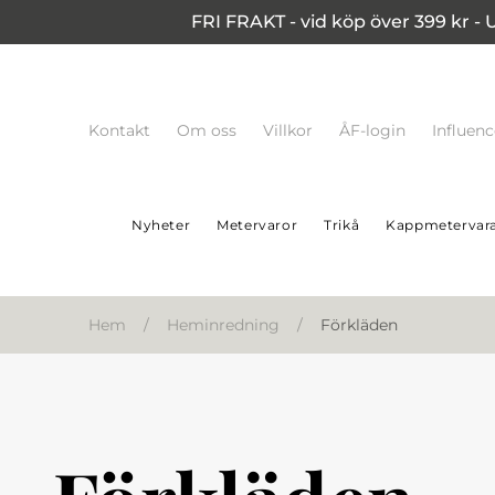
FRI FRAKT - vid köp över 399 kr - 
Kontakt
Om oss
Villkor
ÅF-login
Influen
Nyheter
Metervaror
Trikå
Kappmetervar
Hem
/
Heminredning
/
Förkläden