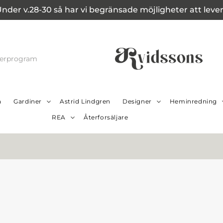
Under v.28-30 så har vi begränsade möjligheter att leverer
cerprogram
a
Gardiner
Astrid Lindgren
Designer
Heminredning
REA
Återforsäljare