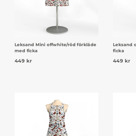
Leksand Mini offwhite/röd förkläde
Leksand o
med ficka
ficka
449
kr
449
kr