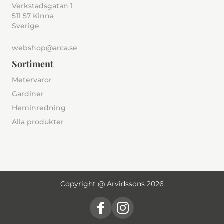
Verkstadsgatan 1
511 57 Kinna
Sverige
webshop@arca.se
Sortiment
Metervaror
Gardiner
Heminredning
Alla produkter
Copyright @ Arvidssons 2026