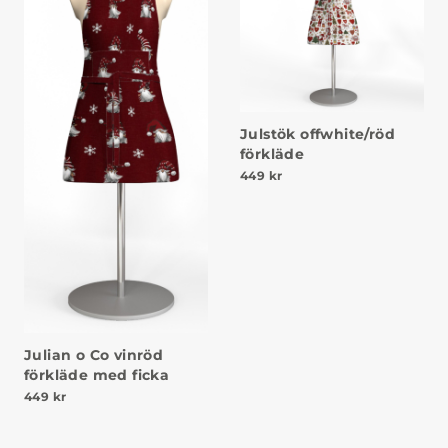
Julstök offwhite/röd
förkläde
449
kr
Julian o Co vinröd
förkläde med ficka
449
kr