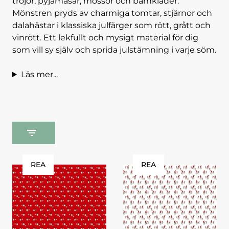
tröjor, pyjamasar, mössor och barnkläder.
Mönstren pryds av charmiga tomtar, stjärnor och
dalahästar i klassiska julfärger som rött, grått och
vinrött. Ett lekfullt och mysigt material för dig
som vill sy själv och sprida julstämning i varje söm.
Läs mer...
REA
REA