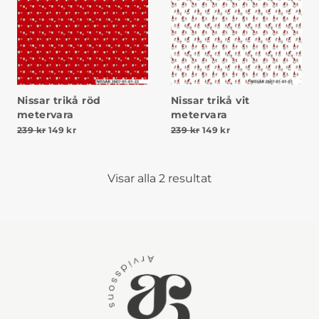
Nissar trikå röd
Nissar trikå vit
metervara
metervara
Det ursprungliga priset var: 239 kr.
Det nuvarande priset är: 149 kr.
Det ursprungliga priset va
Det nuvarande prise
239
kr
149
kr
239
kr
149
kr
Visar alla 2 resultat