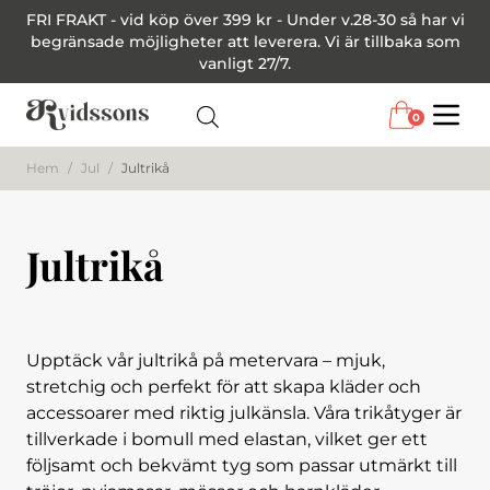
FRI FRAKT - vid köp över 399 kr - Under v.28-30 så har vi
begränsade möjligheter att leverera. Vi är tillbaka som
vanligt 27/7.
0
Menu
Hem
/
Jul
/
Jultrikå
Jultrikå
Upptäck vår jultrikå på metervara – mjuk,
stretchig och perfekt för att skapa kläder och
accessoarer med riktig julkänsla. Våra trikåtyger är
tillverkade i bomull med elastan, vilket ger ett
följsamt och bekvämt tyg som passar utmärkt till