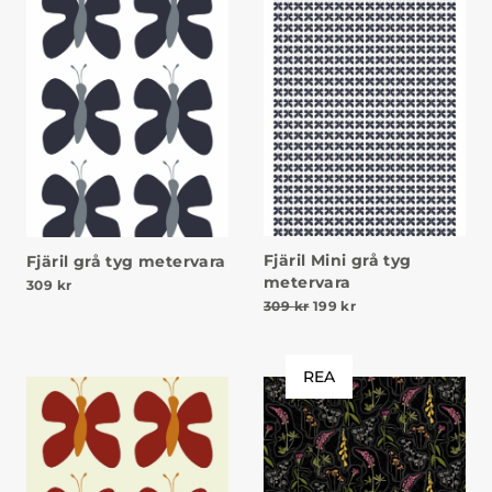
Fjäril Mini grå tyg
Fjäril grå tyg metervara
metervara
309
kr
Det ursprungliga priset v
Det nuvarande prise
309
kr
199
kr
REA