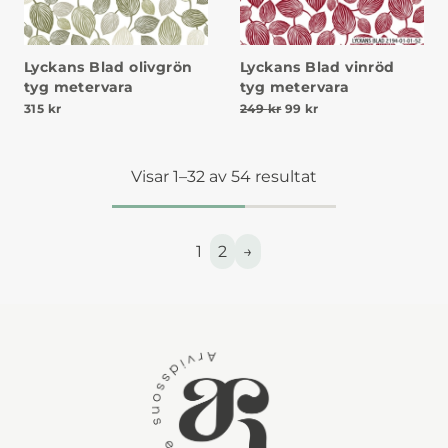
Lyckans Blad olivgrön
Lyckans Blad vinröd
tyg metervara
tyg metervara
Det ursprungliga priset v
Det nuvarande priset
315
kr
249
kr
99
kr
Visar 1–32 av 54 resultat
1
2
→