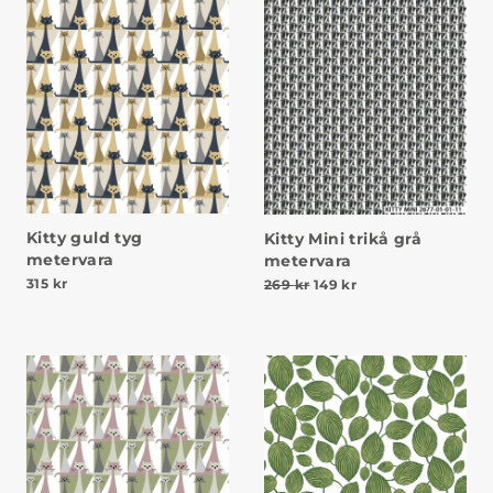
Kitty guld tyg
Kitty Mini trikå grå
metervara
metervara
Det ursprungliga priset v
Det nuvarande prise
315
kr
269
kr
149
kr