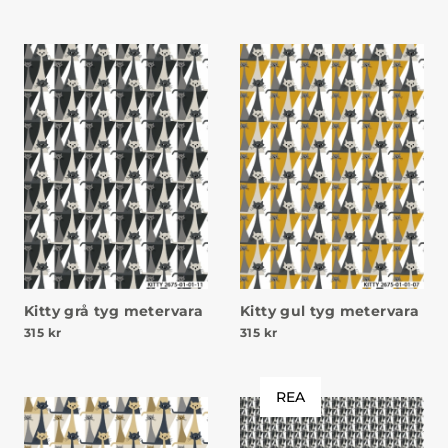
Kitty grå tyg metervara
Kitty gul tyg metervara
315
kr
315
kr
REA