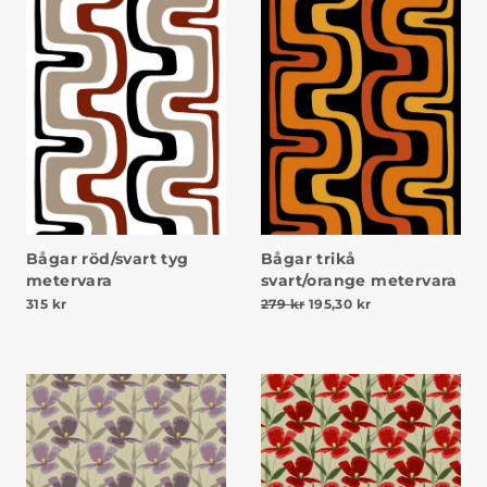
Bågar röd/svart tyg
Bågar trikå
metervara
svart/orange metervara
Det ursprungliga priset va
Det nuvarande pr
315
kr
279
kr
195,30
kr