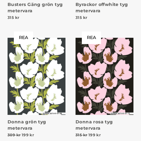
Busters Gäng grön tyg
Byrackor offwhite tyg
metervara
metervara
315
kr
315
kr
REA
REA
Donna grön tyg
Donna rosa tyg
metervara
metervara
Det ursprungliga priset var: 309 kr.
Det nuvarande priset är: 199 kr.
Det ursprungliga priset va
Det nuvarande priset
309
kr
199
kr
315
kr
199
kr