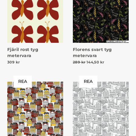
Fjäril rost tyg
Florens svart tyg
metervara
metervara
Det ursprungliga priset v
Det nuvarande pr
309
kr
289
kr
144,50
kr
REA
REA