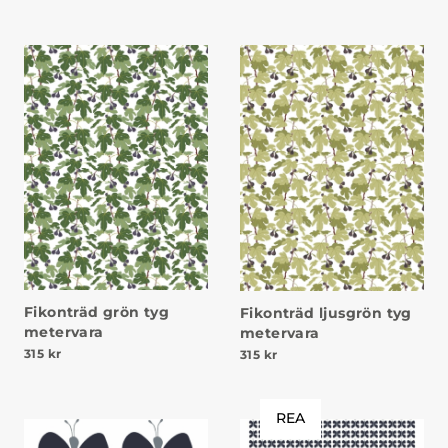
Fikonträd grön tyg
Fikonträd ljusgrön tyg
metervara
metervara
315
kr
315
kr
REA