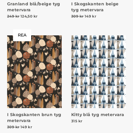
Granland blå/beige tyg
I Skogskanten beige
metervara
tyg metervara
Det ursprungliga priset var: 249 kr.
Det nuvarande priset är: 124,50 kr.
Det ursprungliga priset v
Det nuvarande prise
249
kr
124,50
kr
309
kr
149
kr
REA
I Skogskanten brun tyg
Kitty blå tyg metervara
metervara
315
kr
Det ursprungliga priset var: 309 kr.
Det nuvarande priset är: 149 kr.
309
kr
149
kr