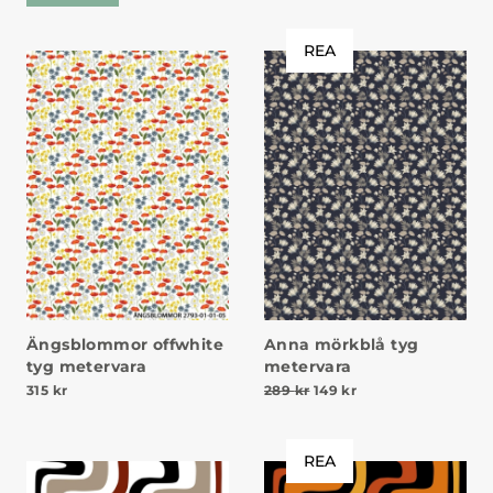
REA
Ängsblommor offwhite
Anna mörkblå tyg
tyg metervara
metervara
Det ursprungliga priset v
Det nuvarande prise
315
kr
289
kr
149
kr
REA