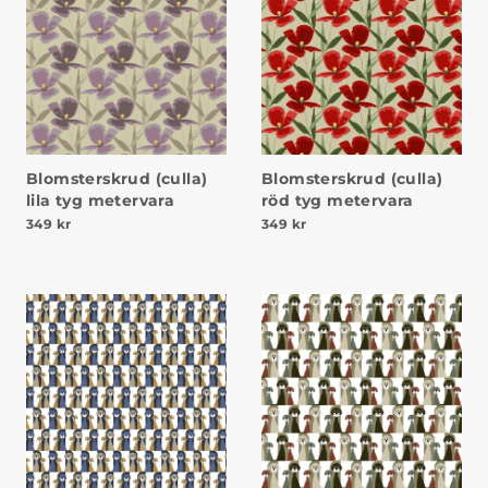
Blomsterskrud (culla)
Blomsterskrud (culla)
lila tyg metervara
röd tyg metervara
349
kr
349
kr