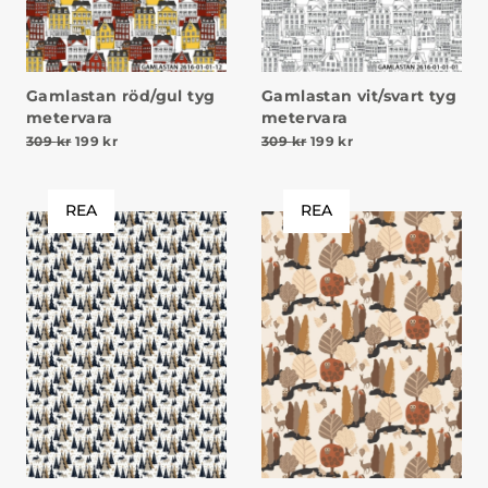
Gamlastan röd/gul tyg
Gamlastan vit/svart tyg
metervara
metervara
Det ursprungliga priset var: 309 kr.
Det nuvarande priset är: 199 kr.
Det ursprungliga priset v
Det nuvarande prise
309
kr
199
kr
309
kr
199
kr
REA
REA