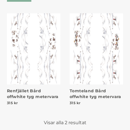
Renfjället Bård
Tomteland Bård
offwhite tyg metervara
offwhite tyg metervara
315
kr
315
kr
Visar alla 2 resultat