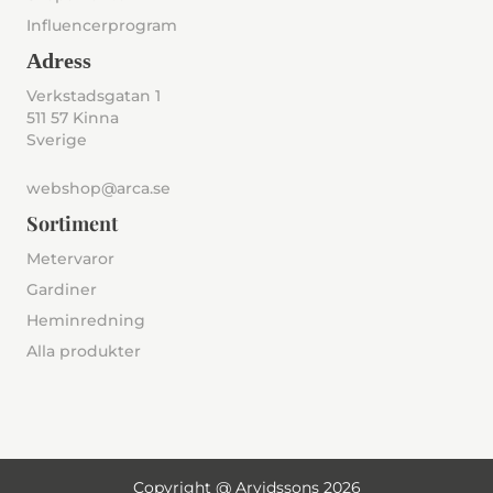
Influencerprogram
Adress
Verkstadsgatan 1
511 57 Kinna
Sverige
webshop@arca.se
Sortiment
Metervaror
Gardiner
Heminredning
Alla produkter
Copyright @ Arvidssons 2026