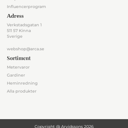
Influencerprogram
Adress
Verkstadsgatan 1
511 57 Kinna
Sverige
webshop@arca.se
Sortiment
Metervaror
Gardiner
Heminredning
Alla produkter
Copyright @ Arvidssons 2026