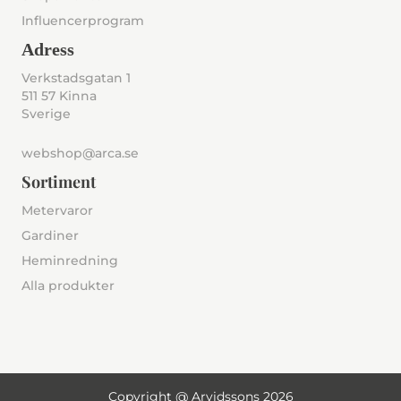
Influencerprogram
Adress
Verkstadsgatan 1
511 57 Kinna
Sverige
webshop@arca.se
Sortiment
Metervaror
Gardiner
Heminredning
Alla produkter
Copyright @ Arvidssons 2026