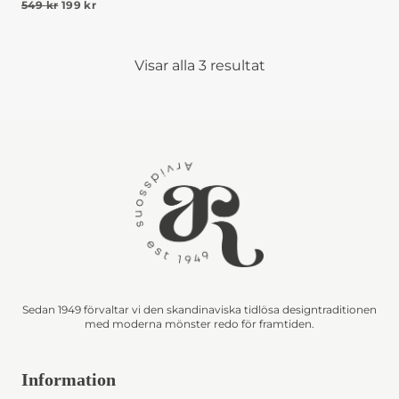
Det ursprungliga priset var: 549 kr.
Det nuvarande priset är: 199 kr.
549
kr
199
kr
Visar alla 3 resultat
Sedan 1949 förvaltar vi den skandinaviska tidlösa designtraditionen
med moderna mönster redo för framtiden.
Information