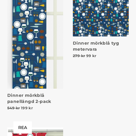
Dinner mörkblå tyg
metervara
Det ursprungliga priset va
Det nuvarande priset
279
kr
99
kr
Dinner mörkblå
panellängd 2-pack
Det ursprungliga priset var: 549 kr.
Det nuvarande priset är: 199 kr.
549
kr
199
kr
REA