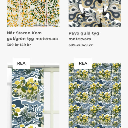
När Staren Kom
Pavo guld tyg
gul/grön tyg metervara
metervara
Det ursprungliga priset var: 309 kr.
Det nuvarande priset är: 149 kr.
Det ursprungliga priset v
Det nuvarande prise
309
kr
149
kr
309
kr
149
kr
REA
REA