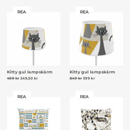
REA
REA
Kitty gul lampskärm
Kitty gul lampskärm
Det ursprungliga priset var: 499 kr.
Det nuvarande priset är: 249,50 kr.
Det ursprungliga priset v
Det nuvarande pris
499
kr
249,50
kr
849
kr
399
kr
REA
REA