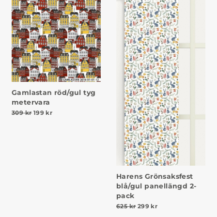
Gamlastan röd/gul tyg
metervara
Det ursprungliga priset var: 309 kr.
Det nuvarande priset är: 199 kr.
309
kr
199
kr
Harens Grönsaksfest
blå/gul panellängd 2-
pack
Det ursprungliga priset va
Det nuvarande prise
625
kr
299
kr