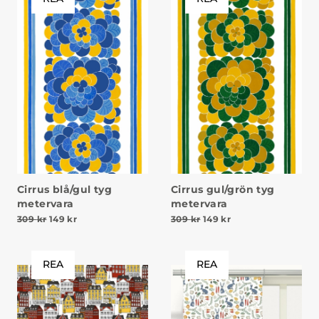
Cirrus blå/gul tyg
Cirrus gul/grön tyg
metervara
metervara
Det ursprungliga priset var: 309 kr.
Det nuvarande priset är: 149 kr.
Det ursprungliga priset v
Det nuvarande prise
309
kr
149
kr
309
kr
149
kr
REA
REA