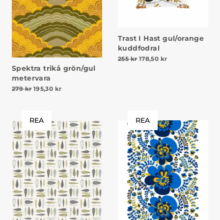
Trast I Hast gul/orange
kuddfodral
Det ursprungliga priset va
Det nuvarande pri
255
kr
178,50
kr
Spektra trikå grön/gul
metervara
Det ursprungliga priset var: 279 kr.
Det nuvarande priset är: 195,30 kr.
279
kr
195,30
kr
REA
REA