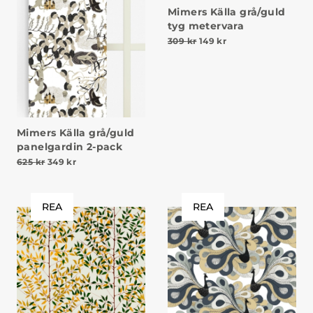
Mimers Källa grå/guld
tyg metervara
Det ursprungliga priset v
Det nuvarande prise
309
kr
149
kr
Mimers Källa grå/guld
panelgardin 2-pack
Det ursprungliga priset var: 625 kr.
Det nuvarande priset är: 349 kr.
625
kr
349
kr
REA
REA