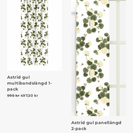
Astrid gul
multibandslängd 1-
pack
Det ursprungliga priset var: 995 kr.
Det nuvarande priset är: 497,50 kr.
995
kr
497,50
kr
Astrid gul panellängd
2-pack