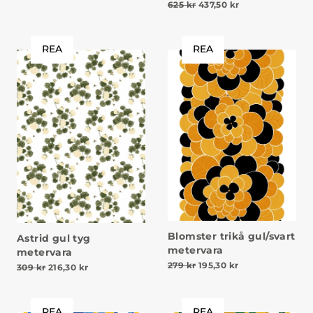
Det ursprungliga priset va
Det nuvarande pr
625
kr
437,50
kr
REA
REA
Blomster trikå gul/svart
Astrid gul tyg
metervara
metervara
Det ursprungliga priset va
Det nuvarande pr
279
kr
195,30
kr
Det ursprungliga priset var: 309 kr.
Det nuvarande priset är: 216,30 kr.
309
kr
216,30
kr
REA
REA