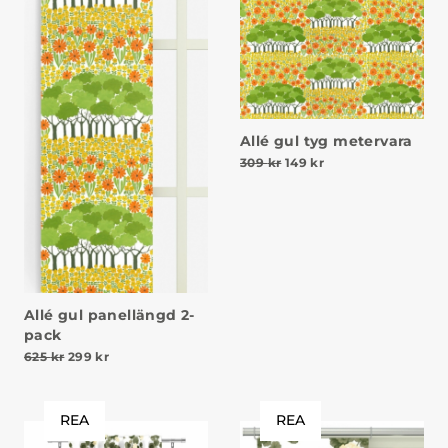
Allé gul tyg metervara
Det ursprungliga priset v
Det nuvarande prise
309
kr
149
kr
Allé gul panellängd 2-
pack
Det ursprungliga priset var: 625 kr.
Det nuvarande priset är: 299 kr.
625
kr
299
kr
REA
REA