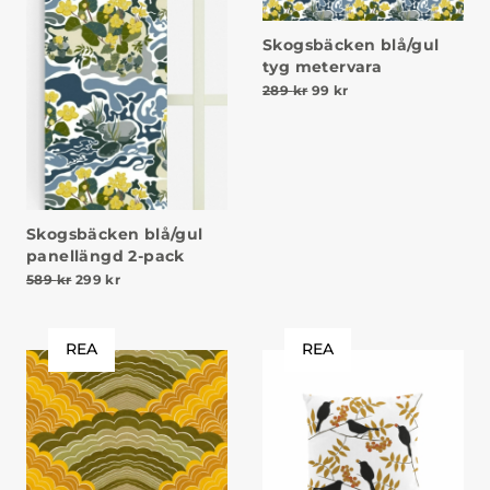
Skogsbäcken blå/gul
tyg metervara
Det ursprungliga priset v
Det nuvarande priset
289
kr
99
kr
Skogsbäcken blå/gul
panellängd 2-pack
Det ursprungliga priset var: 589 kr.
Det nuvarande priset är: 299 kr.
589
kr
299
kr
REA
REA