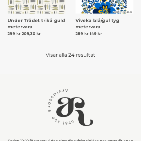
Under Trädet trikå guld
Viveka blå/gul tyg
metervara
metervara
Det ursprungliga priset var: 299 kr.
Det nuvarande priset är: 209,30 kr.
Det ursprungliga priset v
Det nuvarande prise
299
kr
209,30
kr
289
kr
149
kr
Visar alla 24 resultat
Sedan 1949 förvaltar vi den skandinaviska tidlösa designtraditionen