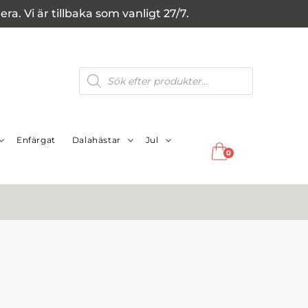
a. Vi är tillbaka som vanligt 27/7.
Produktsökning
Enfärgat
Dalahästar
Jul
0