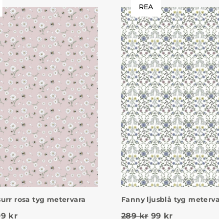
REA
urr rosa tyg metervara
Fanny ljusblå tyg meterv
et ursprungliga priset var: 309 kr.
Det nuvarande priset är: 199 kr.
Det ursprungliga
Det nuvara
99
kr
289
kr
99
kr