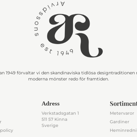
n 1949 förvaltar vi den skandinaviska tidlösa designtraditione
moderna mönster redo för framtiden.
Sortimen
Adress
Verkstadsgatan 1
Metervaror
511 57 Kinna
r
Gardiner
Sverige
policy
Heminredn