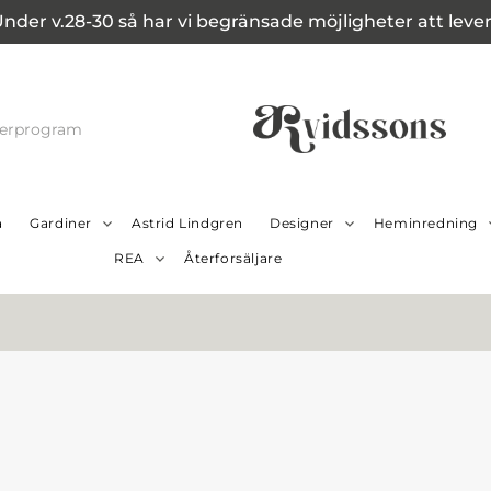
Under v.28-30 så har vi begränsade möjligheter att leverer
cerprogram
a
Gardiner
Astrid Lindgren
Designer
Heminredning
REA
Återforsäljare