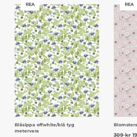
REA
REA
Blåsippa offwhite/blå tyg
Blomsters
metervara
D
309
kr
1