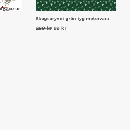
Skogsbrynet grön tyg metervara
Det ursprungliga priset var: 2
Det nuvarande priset är: 
289
kr
99
kr
 priset var: 289 kr.
nde priset är: 199 kr.