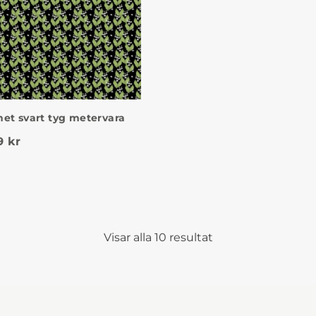
et svart tyg metervara
et ursprungliga priset var: 289 kr.
Det nuvarande priset är: 99 kr.
9
kr
Visar alla 10 resultat