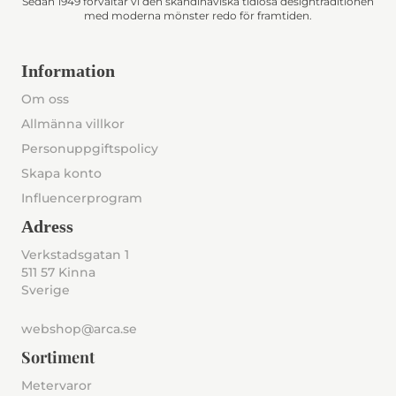
Sedan 1949 förvaltar vi den skandinaviska tidlösa designtraditionen
med moderna mönster redo för framtiden.
Information
Om oss
Allmänna villkor
Personuppgiftspolicy
Skapa konto
Influencerprogram
Adress
Verkstadsgatan 1
511 57 Kinna
Sverige
webshop@arca.se
Sortiment
Metervaror