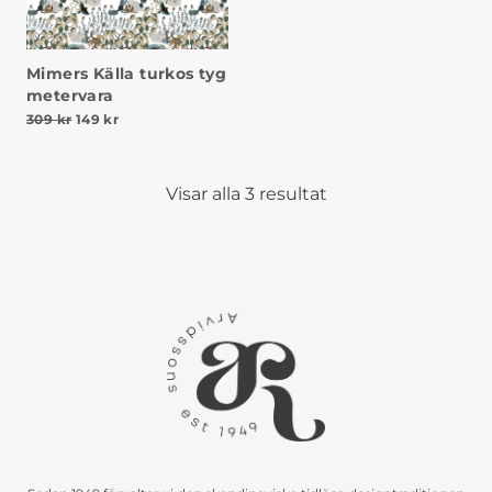
Mimers Källa turkos tyg
metervara
Det ursprungliga priset var: 309 kr.
Det nuvarande priset är: 149 kr.
309
kr
149
kr
Visar alla 3 resultat