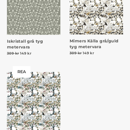
Mimers Källa grå/guld
Iskristall grå tyg
tyg metervara
metervara
Det ursprungliga priset v
Det nuvarande prise
Det ursprungliga priset var: 309 kr.
Det nuvarande priset är: 149 kr.
309
kr
149
kr
309
kr
149
kr
REA