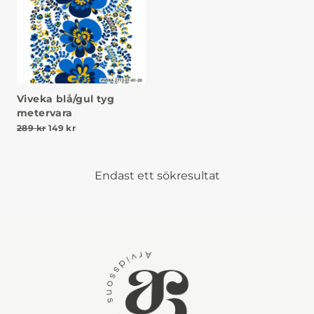
Viveka blå/gul tyg
metervara
Det ursprungliga priset var: 289 kr.
Det nuvarande priset är: 149 kr.
289
kr
149
kr
Endast ett sökresultat