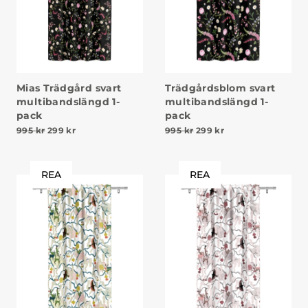
Mias Trädgård svart
Trädgårdsblom svart
multibandslängd 1-
multibandslängd 1-
pack
pack
Det ursprungliga priset var: 995 kr.
Det nuvarande priset är: 299 kr.
Det ursprungliga priset v
Det nuvarande pris
995
kr
299
kr
995
kr
299
kr
REA
REA