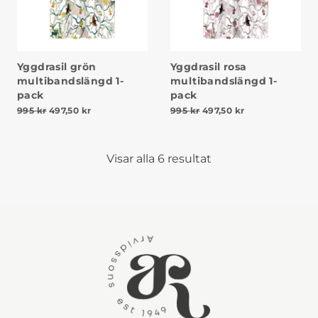
Yggdrasil grön
Yggdrasil rosa
multibandslängd 1-
multibandslängd 1-
pack
pack
Det ursprungliga priset var: 995 kr.
Det nuvarande priset är: 497,50 kr.
Det ursprungliga priset v
Det nuvarande pr
995
kr
497,50
kr
995
kr
497,50
kr
Visar alla 6 resultat