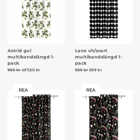
Astrid gul
Lane vit/svart
multibandslängd 1-
multibandslängd 1-
pack
pack
Det ursprungliga priset var: 995 kr.
Det nuvarande priset är: 497,50 kr.
Det ursprungliga priset v
Det nuvarande pris
995
kr
497,50
kr
929
kr
599
kr
REA
REA