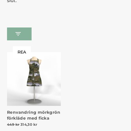
slut.
REA
Renvandring mörkgrön
förkläde med ficka
Det ursprungliga priset var: 449 kr.
Det nuvarande priset är: 314,30 kr.
449
kr
314,30
kr