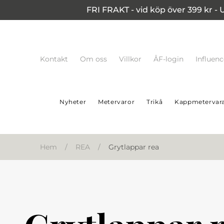
FRI FRAKT - vid köp över 399 kr - 
Kontakt
Om oss
Villkor
ÅF-login
Influen
Nyheter
Metervaror
Trikå
Kappmetervar
Hem
/
REA
/
Grytlappar rea