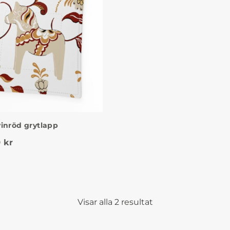
inröd grytlapp
t ursprungliga priset var: 155 kr.
Det nuvarande priset är: 99 kr.
9
kr
Visar alla 2 resultat