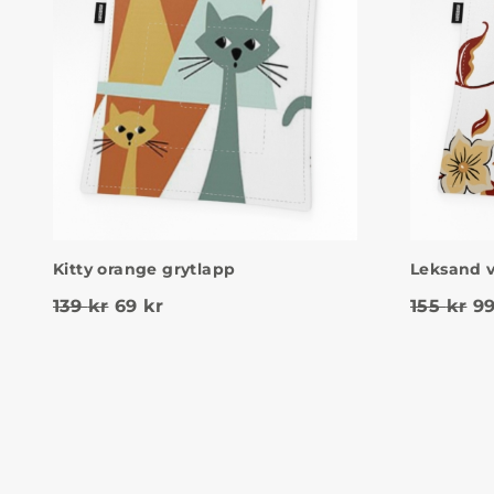
Kitty orange grytlapp
Leksand v
Det ursprungliga priset var: 139 kr.
Det nuvarande priset är: 69 kr.
De
139
kr
69
kr
155
kr
9