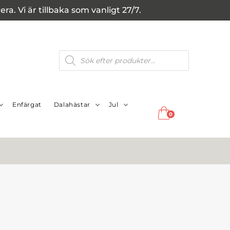
a. Vi är tillbaka som vanligt 27/7.
Produktsökning
Enfärgat
Dalahästar
Jul
0