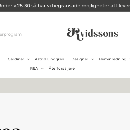
Under v.28-30 så har vi begränsade möjligheter att leverer
cerprogram
a
Gardiner
Astrid Lindgren
Designer
Heminredning
REA
Återforsäljare