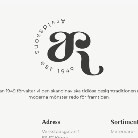
n 1949 förvaltar vi den skandinaviska tidlösa designtraditione
moderna mönster redo för framtiden.
Sortimen
Adress
Verkstadsgatan 1
Metervaror
511 57 Kinna