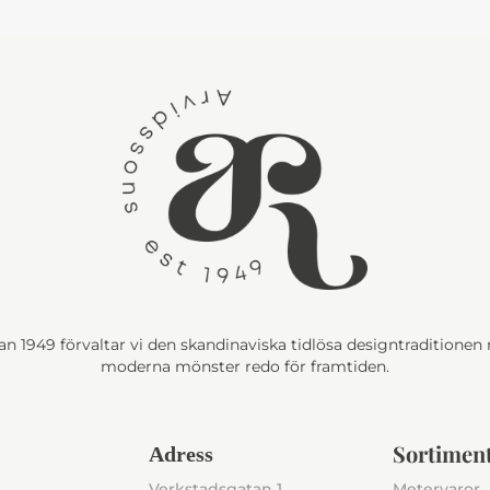
n 1949 förvaltar vi den skandinaviska tidlösa designtraditione
moderna mönster redo för framtiden.
Sortimen
Adress
Verkstadsgatan 1
Metervaror