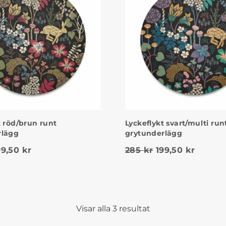
t röd/brun runt
Lyckeflykt svart/multi run
rlägg
grytunderlägg
0 kr.
et ursprungliga priset var: 285 kr.
Det nuvarande priset är: 199,50 kr.
Det ursprungliga
Det nuv
99,50
kr
285
kr
199,50
kr
Visar alla 3 resultat