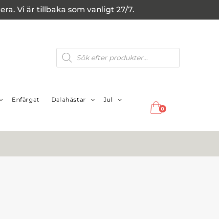
a. Vi är tillbaka som vanligt 27/7.
Produktsökning
Enfärgat
Dalahästar
Jul
0