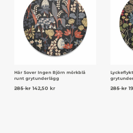
Här Sover Ingen Björn mörkblå
Lyckeflyk
runt grytunderlägg
grytunde
Det ursprungliga priset var: 285 kr.
Det nuvarande priset är: 142,5
D
285
kr
142,50
kr
285
kr
1