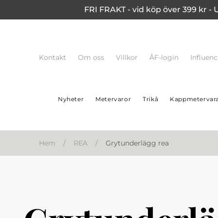
FRI FRAKT - vid köp över 399 kr - 
Kontakt
Om oss
Villkor
ÅF-login
Influen
Nyheter
Metervaror
Trikå
Kappmetervar
Hem
/
REA
/
Grytunderlägg rea