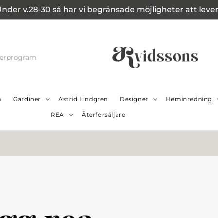
Under v.28-30 så har vi begränsade möjligheter att leverer
cerprogram
a
Gardiner
Astrid Lindgren
Designer
Heminredning
REA
Återforsäljare