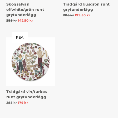
Skogsälvan
Trädgård ljusgrön runt
offwhite/grön runt
grytunderlägg
grytunderlägg
285
kr
199,50
kr
285
kr
142,50
kr
REA
Trädgård vin/turkos
runt grytunderlägg
285
kr
179
kr