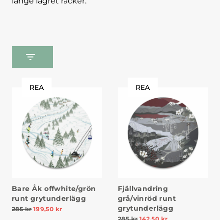
länge lagret räcker.
REA
REA
Bare Åk offwhite/grön
Fjällvandring
runt grytunderlägg
grå/vinröd runt
grytunderlägg
285
kr
199,50
kr
285
kr
142,50
kr