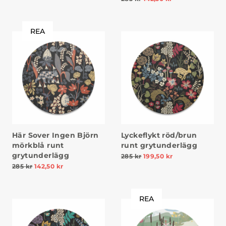
REA
Här Sover Ingen Björn
Lyckeflykt röd/brun
mörkblå runt
runt grytunderlägg
grytunderlägg
285
kr
199,50
kr
285
kr
142,50
kr
REA