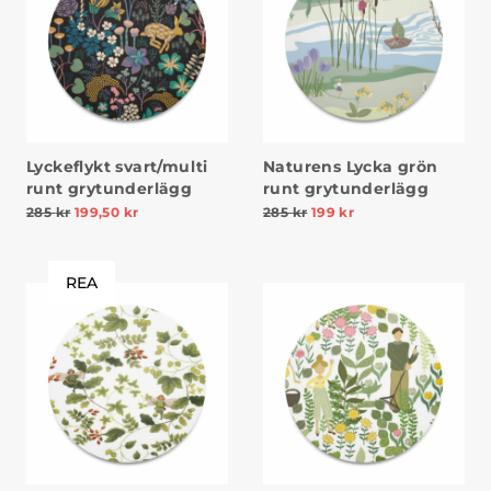
Lyckeflykt svart/multi
Naturens Lycka grön
runt grytunderlägg
runt grytunderlägg
285
kr
199,50
kr
285
kr
199
kr
REA