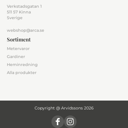
Verkstadsgatan 1
511 57 Kinna
Sverige
webshop@arca.se
Sortiment
Metervaror
Gardiner
Heminredning
Alla produkter
Copyright @ Arvidssons 2026