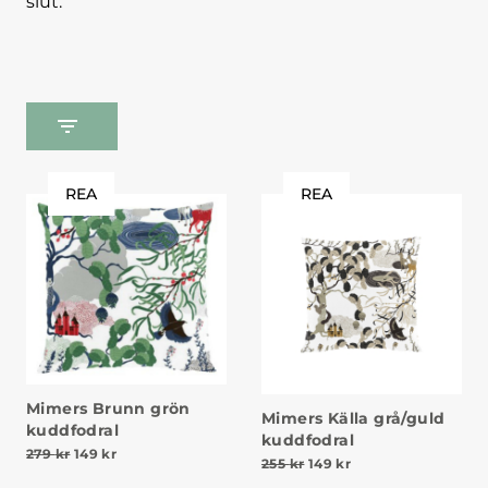
slut.
REA
REA
Mimers Brunn grön
Mimers Källa grå/guld
kuddfodral
kuddfodral
Det ursprungliga priset var: 279 kr.
Det nuvarande priset är: 149 kr.
279
kr
149
kr
Det ursprungliga priset va
Det nuvarande prise
255
kr
149
kr