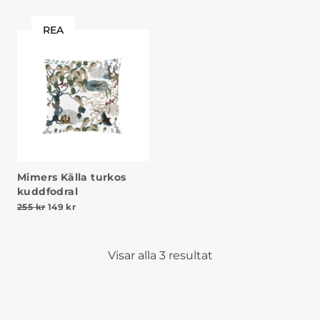
REA
Mimers Källa turkos
kuddfodral
Det ursprungliga priset var: 255 kr.
Det nuvarande priset är: 149 kr.
255
kr
149
kr
Visar alla 3 resultat