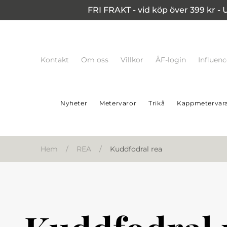
FRI FRAKT - vid köp över 399 kr - 
Kontakt
Om oss
Villkor
ÅF-login
Influen
Nyheter
Metervaror
Trikå
Kappmetervar
Hem
/
REA
/
Kuddfodral rea