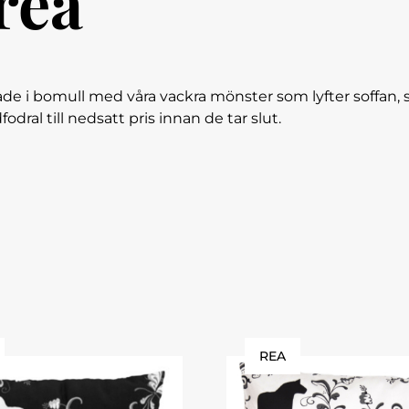
rea
de i bomull med våra vackra mönster som lyfter soffan, sän
ral till nedsatt pris innan de tar slut.
REA