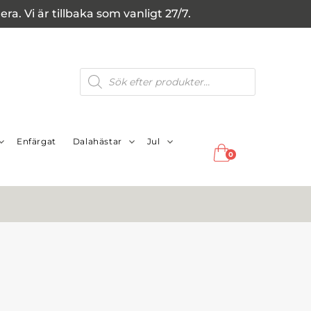
a. Vi är tillbaka som vanligt 27/7.
Produktsökning
Enfärgat
Dalahästar
Jul
0