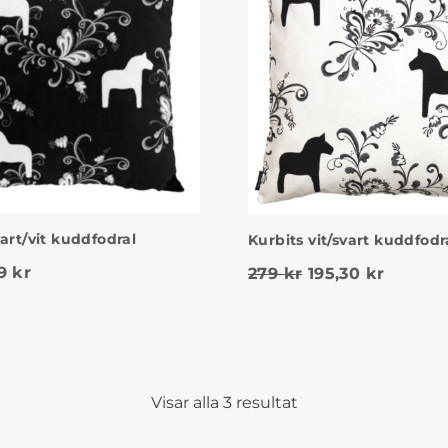
art/vit kuddfodral
Kurbits vit/svart kuddfodr
et ursprungliga priset var: 279 kr.
Det nuvarande priset är: 119 kr.
19
kr
Det ursprungliga
Det nuv
279
kr
195,30
kr
Visar alla 3 resultat