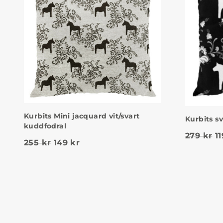
Kurbits Mini jacquard vit/svart
Kurbits sv
kuddfodral
D
279
kr
1
Det ursprungliga priset var: 255 kr.
Det nuvarande priset är: 149 kr.
255
kr
149
kr