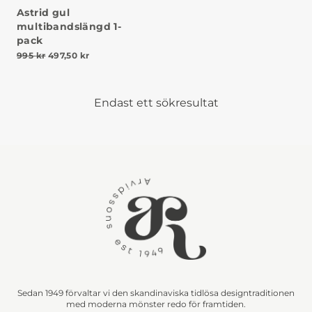
Astrid gul
multibandslängd 1-
pack
Det ursprungliga priset var: 995 kr.
Det nuvarande priset är: 497,50 kr.
995
kr
497,50
kr
Endast ett sökresultat
Sedan 1949 förvaltar vi den skandinaviska tidlösa designtraditionen
med moderna mönster redo för framtiden.