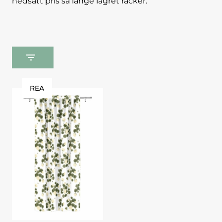
nedsatt pris så länge lagret räcker.
REA