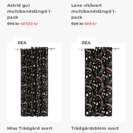
Astrid gul
Lane vit/svart
multibandslängd 1-
multibandslängd 1-
pack
pack
995
kr
497,50
kr
929
kr
599
kr
REA
REA
Mias Trädgård svart
Trädgårdsblom svart