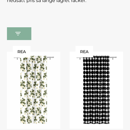
nedsatt pris så länge lagret räcker.
REA
REA