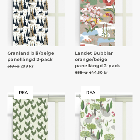
Granland blå/beige
Landet Bubblar
panellängd 2-pack
orange/beige
panellängd 2-pack
Det ursprungliga priset var: 519 kr.
Det nuvarande priset är: 299 kr.
519
kr
299
kr
Det ursprungliga priset va
Det nuvarande p
635
kr
444,50
kr
REA
REA