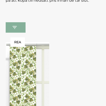
på att köpa till nedsatt pris innan de tar slut.
REA