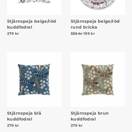
Stjärnspeja beige/röd
Stjärnspeja beige/röd
kuddfodral
rund bricka
Det ursprungliga priset va
Det nuvarande prise
279
kr
335
kr
199
kr
Stjärnspeja blå
Stjärnspeja brun
kuddfodral
kuddfodral
279
kr
279
kr