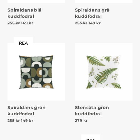
Spiraldans blå
Spiraldans grå
kuddfodral
kuddfodral
Det ursprungliga priset var: 255 kr.
Det nuvarande priset är: 149 kr.
Det ursprungliga priset va
Det nuvarande prise
255
kr
149
kr
255
kr
149
kr
REA
Spiraldans grön
Stensöta grön
kuddfodral
kuddfodral
Det ursprungliga priset var: 255 kr.
Det nuvarande priset är: 149 kr.
255
kr
149
kr
279
kr