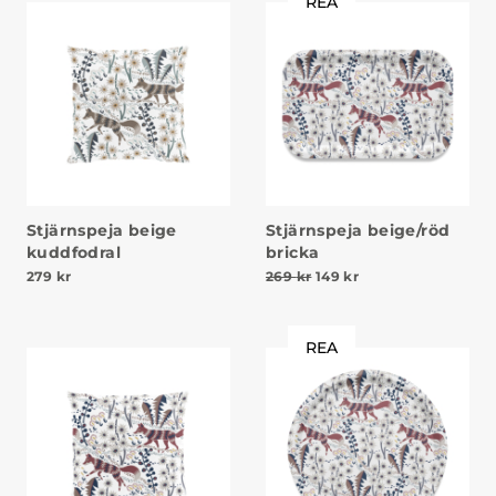
REA
Stjärnspeja beige
Stjärnspeja beige/röd
kuddfodral
bricka
Det ursprungliga priset v
Det nuvarande prise
279
kr
269
kr
149
kr
REA