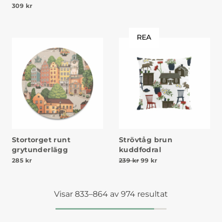
309
kr
REA
Stortorget runt
Strövtåg brun
grytunderlägg
kuddfodral
Det ursprungliga priset va
Det nuvarande priset
285
kr
239
kr
99
kr
Visar 833–864 av 974 resultat