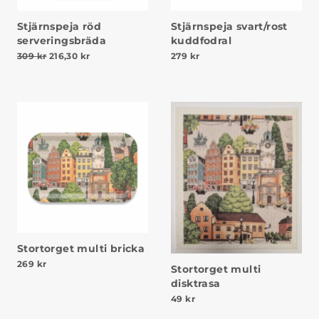
Stjärnspeja röd
Stjärnspeja svart/rost
serveringsbräda
kuddfodral
Det ursprungliga priset var: 309 kr.
Det nuvarande priset är: 216,30 kr.
309
kr
216,30
kr
279
kr
Stortorget multi bricka
269
kr
Stortorget multi
disktrasa
49
kr