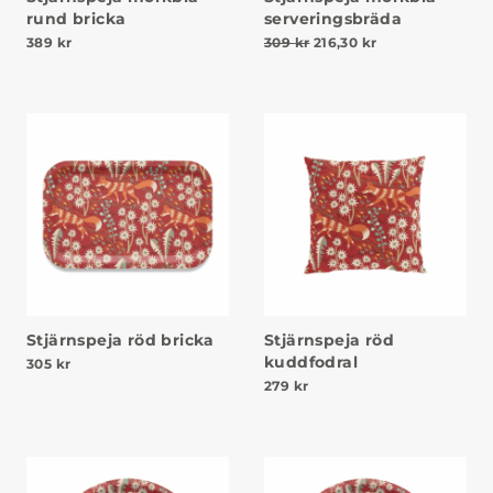
rund bricka
serveringsbräda
Det ursprungliga priset v
Det nuvarande pr
389
kr
309
kr
216,30
kr
Stjärnspeja röd bricka
Stjärnspeja röd
kuddfodral
305
kr
279
kr