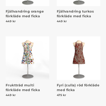
Fjällvandring orange
Fjällvandring turkos
förkläde med ficka
förkläde med ficka
449
kr
449
kr
Fruktträd multi
Fyri (culla) röd förkläde
förkläde med ficka
med ficka
449
kr
475
kr