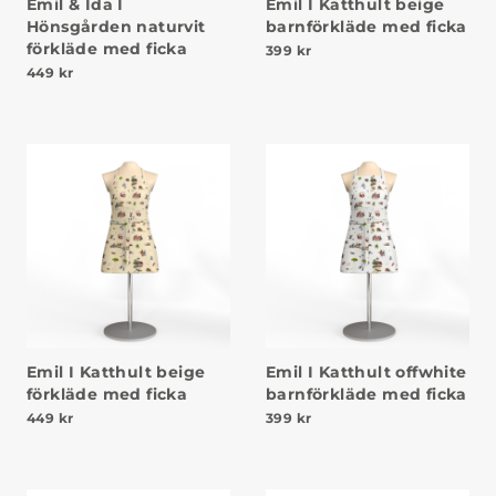
Emil & Ida I
Emil I Katthult beige
Hönsgården naturvit
barnförkläde med ficka
förkläde med ficka
399
kr
449
kr
Emil I Katthult beige
Emil I Katthult offwhite
förkläde med ficka
barnförkläde med ficka
449
kr
399
kr