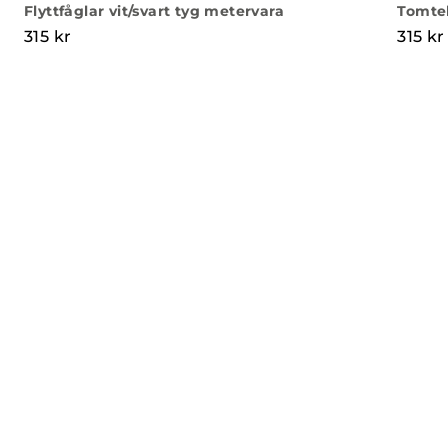
Flyttfåglar vit/svart tyg metervara
Tomtel
315
kr
315
kr