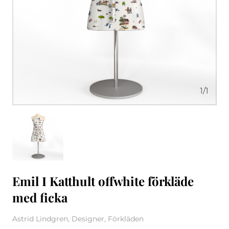
1
/
1
Emil I Katthult offwhite förkläde
med ficka
Astrid Lindgren, Designer, Förkläden