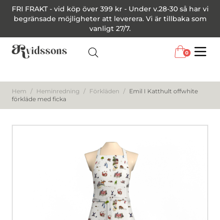
FRI FRAKT - vid köp över 399 kr - Under v.28-30 så har vi
begränsade möjligheter att leverera. Vi är tillbaka som
vanligt 27/7.
0
Menu
Hem
/
Heminredning
/
Förkläden
/
Emil I Katthult offwhite
förkläde med ficka