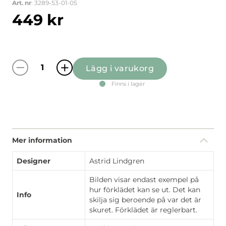
Art. nr
: 3289-53-01-05
449
kr
Lägg i varukorg
Emil I Katthult offwhite förkläde med ficka 
Finns i lager
Mer information
Designer
Astrid Lindgren
Bilden visar endast exempel på
hur förklädet kan se ut. Det kan
Info
skilja sig beroende på var det är
skuret. Förklädet är reglerbart.